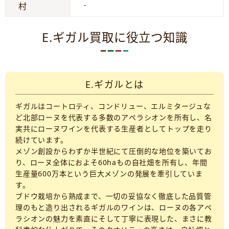
-
村
E.ギガル買取に役立つ知識
E.ギガルとは
ギガルはコートロティ、コンドリュー、エルミタージュな
ど北部ローヌを代表する多数のアペラシオンを所有し、名
実共にローヌワインを代表する生産者としてトップを走り
続けています。
メゾン創設からわずか半世紀にて圧倒的な地位を築いてお
り、ローヌ全体におよそ60haもの自社畑を所有し、年間
生産量600万本という巨大メゾンの発展を牽引していま
す。
ブドウ栽培から熟成まで、一切の妥協なく徹底した品質管
理のもと造り出されるギガルのワインは、ローヌの各アペ
ラシオンの魅力を素直にそして丁寧に表現した、まさに教