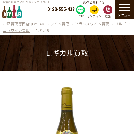
お酒買取専門店JOYLAB(ジョイラボ)
選べる無料査定
0120-555-438
メニュー
LINE
オンライン
電話
お酒買取専門店 JOYLAB
›
ワイン買取
›
フランスワイン買取
›
ブルゴー
ニュワイン買取
›
E.ギガル
E.ギガル買取