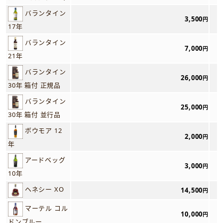
バランタイン
3,500
円
17年
バランタイン
7,000
円
21年
バランタイン
26,000
円
30年 箱付 正規品
バランタイン
25,000
円
30年 箱付 並行品
ボウモア 12
2,000
円
年
アードベッグ
3,000
円
10年
ヘネシー XO
14,500
円
マーテル コル
10,000
円
ドンブルー