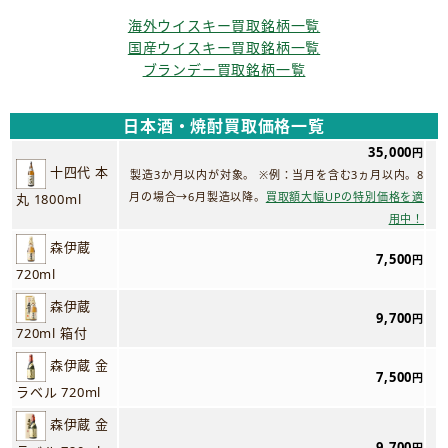
海外ウイスキー買取銘柄一覧
国産ウイスキー買取銘柄一覧
ブランデー買取銘柄一覧
日本酒・焼酎買取価格一覧
35,000
円
十四代 本
製造3か月以内が対象。 ※例：当月を含む3ヵ月以内。8
月の場合→6月製造以降。
買取額大幅UPの特別価格を適
丸 1800ml
用中！
森伊蔵
7,500
円
720ml
森伊蔵
9,700
円
720ml 箱付
森伊蔵 金
7,500
円
ラベル 720ml
森伊蔵 金
9,700
円