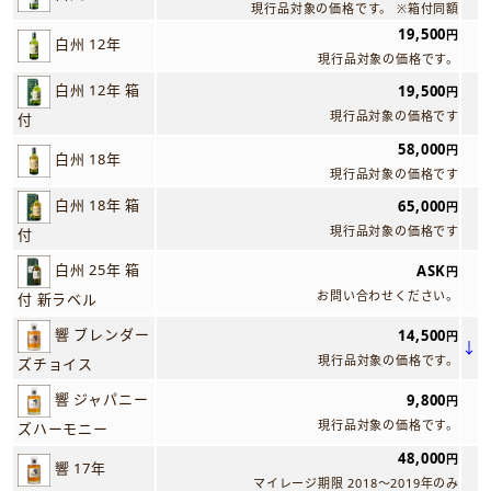
現行品対象の価格です。 ※箱付同額
19,500
円
白州 12年
現行品対象の価格です。
白州 12年 箱
19,500
円
現行品対象の価格です
付
58,000
円
白州 18年
現行品対象の価格です
白州 18年 箱
65,000
円
現行品対象の価格です
付
白州 25年 箱
ASK
円
お問い合わせください。
付 新ラベル
響 ブレンダー
14,500
円
↓
現行品対象の価格です。
ズチョイス
響 ジャパニー
9,800
円
現行品対象の価格です。
ズハーモニー
48,000
円
響 17年
マイレージ期限 2018～2019年のみ