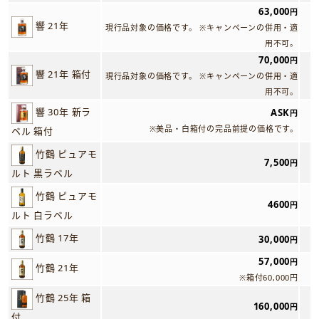
63,000
円
響 21年
現行品対象の価格です。 ※キャンペーンの併用・適
用不可。
70,000
円
響 21年 箱付
現行品対象の価格です。 ※キャンペーンの併用・適
用不可。
響 30年 新ラ
ASK
円
※美品・白箱付の完品前提の価格です。
ベル 箱付
竹鶴 ピュアモ
7,500
円
ルト 黒ラベル
竹鶴 ピュアモ
4600
円
ルト 白ラベル
竹鶴 17年
30,000
円
57,000
円
竹鶴 21年
※箱付60,000円
竹鶴 25年 箱
160,000
円
付