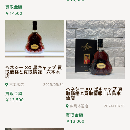
買取金額
￥14500
ヘネシー XO 黒キャップ 買
取価格と買取情報｜六本木
店
六本木店
2025/05/31
ヘネシー XO 黒キャップ 買
取価格と買取情報｜広島本
買取金額
通店
￥13,500
広島本通店
2024/10/20
買取金額
￥13,000