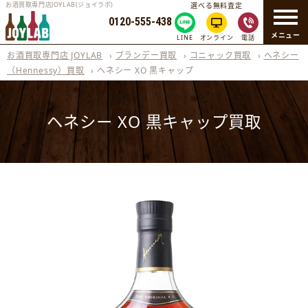
お酒買取専門店JOYLAB(ジョイラボ)
選べる無料査定
0120-555-438
メニュー
LINE
オンライン
電話
お酒買取専門店 JOYLAB
›
ブランデー買取
›
コニャック買取
›
ヘネシー
（Hennessy）買取
›
ヘネシー XO 黒キャップ
ヘネシー XO 黒キャップ買取