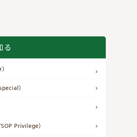
知る
ar）
pecial）
P Privilege）