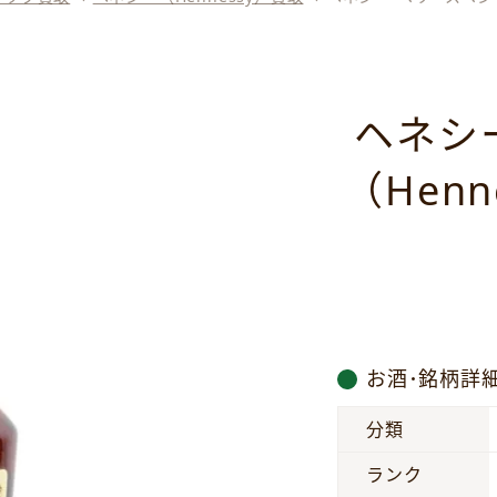
ヘネシ
（Henne
お酒･銘柄詳
分類
ランク