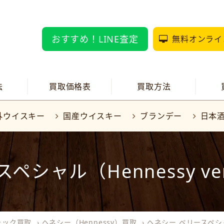
おすすめ！LINE査定
無料オンライ
法
買取価格表
買取方法
外ウイスキー
国産ウイスキー
ブランデー
日本
シャル（Hennessy very
ャック買取
›
ヘネシー（Hennessy）買取
›
ヘネシー ベリースペシャル（