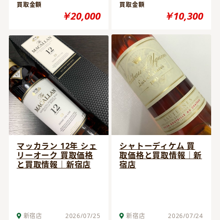
買取金額
買取金額
￥20,000
￥10,300
マッカラン 12年 シェ
シャトーディケム 買
リーオーク 買取価格
取価格と買取情報｜新
と買取情報｜新宿店
宿店
新宿店
2026/07/25
新宿店
2026/07/24