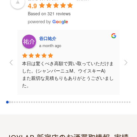
4.9
Based on 321 reviews
powered by
G
o
o
g
l
e
michiko h
3 months ago
けま
評判が良かったので、メールで査定をお願い
評判
)
してからお店に伺いました。納得出来る価格
また
まし
で買取って頂けました。
あり
お店もスッキリしてて入りやすい雰囲気で良
かったです。