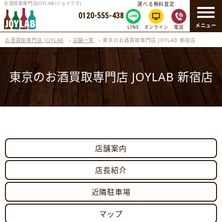
お酒買取専門店JOYLAB(ジョイラボ)
選べる無料査定
0120-555-438
メニュー
LINE
オンライン
電話
お酒買取専門店 JOYLAB
›
店舗一覧
›
東京のお酒買取専門店 JOYLAB 新宿店
東京のお酒買取専門店 JOYLAB 新宿店
店舗案内
店長紹介
近隣駐車場
マップ