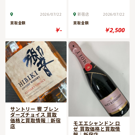
2026/07/22
新宿店
2026/07/22
買取金額
買取金額
￥-
￥2,500
サントリー 響 ブレン
ダーズチョイス 買取
価格と買取情報｜新宿
モエエシャンドン ロ
店
ゼ 買取価格と買取情
報｜新宿店