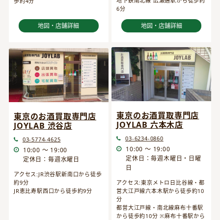
地下鉄南北線 広瀬通駅から徒歩約
歩約4分
6分
地図・店舗詳細
地図・店舗詳細
東京のお酒買取専門店
東京のお酒買取専門店
JOYLAB 六本木店
JOYLAB 渋谷店
03-6234-0860
03-5774-4625
10:00 ～ 19:00
10:00 ～ 19:00
定休日：毎週木曜日・日曜
定休日：毎週水曜日
日
アクセス:JR渋谷駅新南口から徒歩
約9分
アクセス:東京メトロ日比谷線・都
JR恵比寿駅西口から徒歩約9分
営大江戸線六本木駅から徒歩約10
分
都営大江戸線・南北線麻布十番駅
から徒歩約10分 ※麻布十番駅から