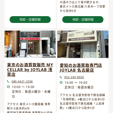
の道のりは上り坂が続きます。
東京メトロ南北線 六本木一丁目駅
から徒歩6分
地図・店舗詳細
地図・店舗詳細
東京のお酒買取販売 MY
愛知のお酒買取専門店
CELLAR by JOYLAB 浅
JOYLAB 名古屋店
草店
052-249-8500
080-6621-3356
10:00 ～ 19:00
10:00 ～ 19:00
定休日：毎週水曜日
定休日：毎週火曜日・水曜
アクセス:名古屋市営地下鉄名城線
日
「矢場町駅」4番出口から徒歩5分
名古屋市営地下鉄名城線「上前津
アクセス:東京メトロ銀座線 浅草
駅」12番出口から徒歩5分
駅から徒歩約4分
都営地下鉄浅草線 浅草駅から徒歩