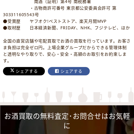
南酒（証明）第4号 南税務署
・古物商許可番号 東京都公安委員会許可 第
303311605543号
●受賞歴 ヤフオク!ベストストア、楽天月間MVP
●取材歴 日本経済新聞、FRIDAY、NHK、フジテレビ、ほか
全国の直営店舗や宅配買取でお酒の買取を行っています。お客さ
ま負担は完全ゼロ円。上場企業グループだからできる管理体制
と透明なやり取りで、安心・安全・高額のお取引をお約束しま
す。
シェアする
シェアする
お酒買取の無料査定･お問合せはお気軽
に