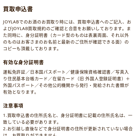
買取申込書
JOYLABでのお酒のお買取り時には、買取申込書へのご記入、お
よびJOYLAB買取規約のご確認と合意をお願いしております。ま
た同時に、身分証明書（カード型のものは表裏両面、それ以外
のものはお客さまのお名前と最新のご住所が確認できる面）の
コピーも頂戴しております。
有効な身分証明書
運転免許証／日本国パスポート／健康保険資格確認書／写真入
り住民基本台帳カード／在留カード（旧 外国人登録証明書）＋
外国パスポート／その他公的機関から発行・発給された書類が
有効となります。
注意事項
1.買取申込書の住所氏名と、身分証明書に記載の住所氏名は、一
致している必要があります。
2.お引越し直後などで身分証明書の住所が更新されていない場合
は、お買取りができません。