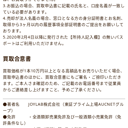
3.お振込の場合、買取申込書に記載の氏名と、口座名義が一致し
ている必要があります。
4.売却が法人名義の場合、窓口となる方の身分証明書とお名刺、
取得から3ヶ月以内の履歴事項全部証明書のご提出をお願いして
おります。
5.2020年2月4日以降に発行された【所持人記入欄】の無いパス
ポートはご利用いただけません。
買取合意書
買取価格が1本10万円以上となる高額品をお売りいただく場合、
買取申込書のほかに、買取合意書にもご署名・ご捺印いただき
ます。ご本人さま確認のため、ご記載のお電話番号まで従業員
からご連絡差し上げますこと、予めご了承ください。
●著者名 JOYLAB株式会社（東証プライム上場AUCNETグル
ープ）
●免許 ・全酒類卸売業免許及び一般酒類小売業免許（免
許条件なし）