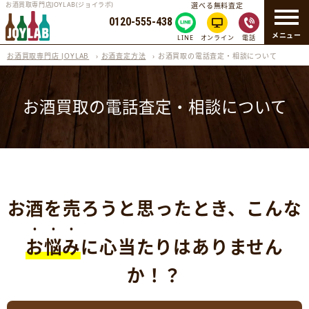
お酒買取専門店JOYLAB(ジョイラボ)
選べる無料査定
0120-555-438
メニュー
LINE
オンライン
電話
お酒買取専門店 JOYLAB
›
お酒査定方法
›
お酒買取の電話査定・相談について
お酒買取の電話査定・相談について
お酒を売ろうと思ったとき、こんな
お悩み
に心当たりはありません
か！？