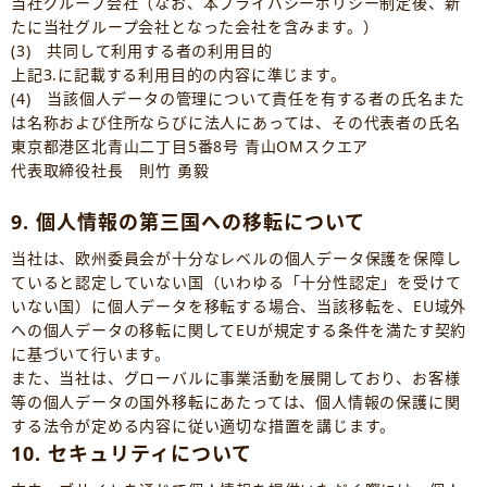
当社グループ会社（なお、本プライバシーポリシー制定後、新
たに当社グループ会社となった会社を含みます。）
(3) 共同して利用する者の利用目的
上記3.に記載する利用目的の内容に準じます。
(4) 当該個人データの管理について責任を有する者の氏名また
は名称および住所ならびに法人にあっては、その代表者の氏名
東京都港区北青山二丁目5番8号 青山OMスクエア
代表取締役社長 則竹 勇毅
9. 個人情報の第三国への移転について
当社は、欧州委員会が十分なレベルの個人データ保護を保障し
ていると認定していない国（いわゆる「十分性認定」を受けて
いない国）に個人データを移転する場合、当該移転を、EU域外
への個人データの移転に関してEUが規定する条件を満たす契約
に基づいて行います。
また、当社は、グローバルに事業活動を展開しており、お客様
等の個人データの国外移転にあたっては、個人情報の保護に関
する法令が定める内容に従い適切な措置を講じます。
10. セキュリティについて