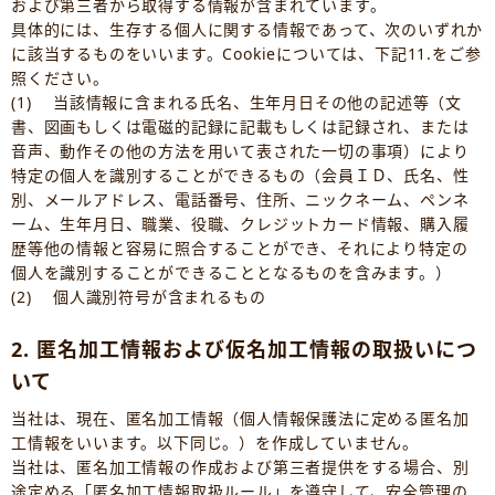
および第三者から取得する情報が含まれています。
具体的には、生存する個人に関する情報であって、次のいずれか
に該当するものをいいます。Cookieについては、下記11.をご参
照ください。
(1) 当該情報に含まれる氏名、生年月日その他の記述等（文
書、図画もしくは電磁的記録に記載もしくは記録され、または
音声、動作その他の方法を用いて表された一切の事項）により
特定の個人を識別することができるもの（会員ＩＤ、氏名、性
別、メールアドレス、電話番号、住所、ニックネーム、ペンネ
ーム、生年月日、職業、役職、クレジットカード情報、購入履
歴等他の情報と容易に照合することができ、それにより特定の
個人を識別することができることとなるものを含みます。）
(2) 個人識別符号が含まれるもの
2. 匿名加工情報および仮名加工情報の取扱いにつ
いて
当社は、現在、匿名加工情報（個人情報保護法に定める匿名加
工情報をいいます。以下同じ。）を作成していません。
当社は、匿名加工情報の作成および第三者提供をする場合、別
途定める「匿名加工情報取扱ルール」を遵守して、安全管理の