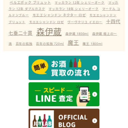
ベルエポック ブリュット
マッカラン 12年 シェリーオーク
マッカ
ラン 12年 ダブルカスク
マッカラン 18年 シェリーオーク
マーテル コ
モエエシャンドン ネクター ロゼ
ルドンブルー
モエエシャンドン
十四代
ブリュット
モエエシャンドン ロゼ
ヴーヴクリコ イエロー
森伊蔵
七垂二十貫
森伊蔵 1800ml
森伊蔵 極上の一
魔王
滴
百年の孤独
百年の孤独 720ml
魔王 1800ml