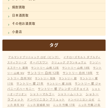
焼酎買取
日本酒買取
その他お酒買取
小倉店
タグ
アルマンドブリニャック ロゼ（ピンク）
イチローズモルト ダブルディ
オーパスワン
スティラリーズ
クリュッグ グランキュヴェ
ケンゾー
エステート 紫鈴
サントリー 山崎 12年
サントリー 山崎 18年
サント
サントリー 白州 12年
サントリー 白州 18年
サ
リー 山崎 NV
ントリー 白州 NV
サントリー 知多
サントリー 碧
サントリー 響
サントリー 響 21年
サントリー 響 ジャ
17年
サントリー 響 30年
パニーズハーモニー
サントリー 響 ブレンダーズチョイス
シャト
シャトー
シャトーマルゴー
シャトームートン
ーオーブリオン
ラフィット
ドンペリニヨン ブリュット
ドンペリニヨン ロゼ
ニ
ッカ 余市 NV
ニッカ 宮城峡 NV
ニッカ 竹鶴 17年
ニッカ 竹鶴 21年