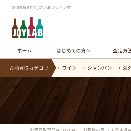
お酒買取専門店JOYLAB(ジョイラボ)
ホーム
はじめての方へ
査定方
お酒買取カテゴリ
ワイン
シャンパン
海
お酒買取専門店 JOYLAB
›
お客様の声
›
広島本通