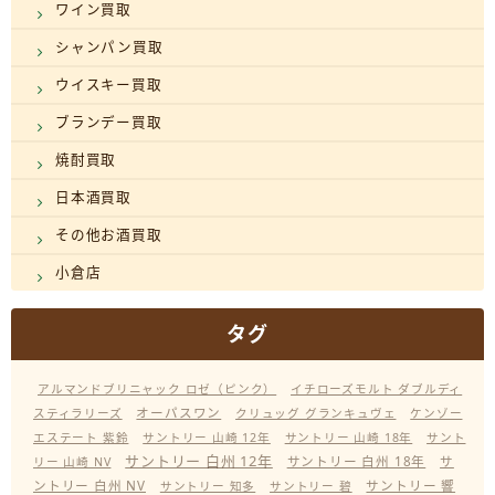
ワイン買取
シャンパン買取
ウイスキー買取
ブランデー買取
焼酎買取
日本酒買取
その他お酒買取
小倉店
タグ
アルマンドブリニャック ロゼ（ピンク）
イチローズモルト ダブルディ
オーパスワン
スティラリーズ
クリュッグ グランキュヴェ
ケンゾー
エステート 紫鈴
サントリー 山崎 12年
サントリー 山崎 18年
サント
サントリー 白州 12年
サントリー 白州 18年
サ
リー 山崎 NV
ントリー 白州 NV
サントリー 響
サントリー 知多
サントリー 碧