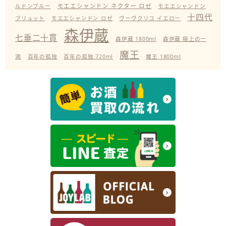
モエエシャンドン ネクター ロゼ
ルドンブルー
モエエシャンドン
十四代
ブリュット
モエエシャンドン ロゼ
ヴーヴクリコ イエロー
森伊蔵
七垂二十貫
森伊蔵 1800ml
森伊蔵 極上の一
魔王
滴
百年の孤独
百年の孤独 720ml
魔王 1800ml