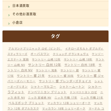
日本酒買取
その他お酒買取
小倉店
タグ
アルマンドブリニャック ロゼ（ピンク）
イチローズモルト ダブルディ
オーパスワン
スティラリーズ
クリュッグ グランキュヴェ
ケンゾー
エステート 紫鈴
サントリー 山崎 12年
サントリー 山崎 18年
サント
サントリー 白州 12年
サントリー 白州 18年
サ
リー 山崎 NV
ントリー 白州 NV
サントリー 知多
サントリー 碧
サントリー 響
サントリー 響 21年
サントリー 響 ジャ
17年
サントリー 響 30年
パニーズハーモニー
サントリー 響 ブレンダーズチョイス
シャト
シャトー
シャトーマルゴー
シャトームートン
ーオーブリオン
ラフィット
ドンペリニヨン ブリュット
ドンペリニヨン ロゼ
ニ
ッカ 余市 NV
ニッカ 宮城峡 NV
ニッカ 竹鶴 17年
ニッカ 竹鶴 21年
ベルエポック ブリュット
マッカラン 12年 シェリーオーク
マッカ
ラン 12年 ダブルカスク
マッカラン 18年 シェリーオーク
マーテル コ