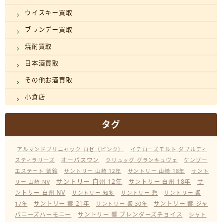
ウイスキー買取
ブランデー買取
焼酎買取
日本酒買取
その他お酒買取
小倉店
タグ
アルマンドブリニャック ロゼ（ピンク）
イチローズモルト ダブルディ
オーパスワン
スティラリーズ
クリュッグ グランキュヴェ
ケンゾー
エステート 紫鈴
サントリー 山崎 12年
サントリー 山崎 18年
サント
サントリー 白州 12年
サントリー 白州 18年
サ
リー 山崎 NV
ントリー 白州 NV
サントリー 知多
サントリー 碧
サントリー 響
サントリー 響 21年
サントリー 響 ジャ
17年
サントリー 響 30年
パニーズハーモニー
サントリー 響 ブレンダーズチョイス
シャト