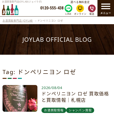
お酒買取専門店JOYLAB(ジョイラボ)
選べる無料査定
0120-555-438
メニュー
LINE
オンライン
電話
お酒買取専門店 JOYLAB
›
ドンペリニヨン ロゼ
JOYLAB OFFICIAL BLOG
Tag: ドンペリニヨン ロゼ
2026/08/04
ドンペリニヨン ロゼ 買取価格
と買取情報｜札幌店
お酒買取情報
シャンパン買取