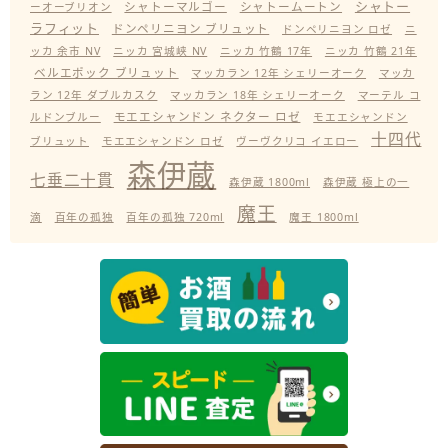
シャトー
シャトーマルゴー
シャトームートン
ーオーブリオン
ラフィット
ドンペリニヨン ブリュット
ドンペリニヨン ロゼ
ニ
ッカ 余市 NV
ニッカ 宮城峡 NV
ニッカ 竹鶴 17年
ニッカ 竹鶴 21年
ベルエポック ブリュット
マッカラン 12年 シェリーオーク
マッカ
ラン 12年 ダブルカスク
マッカラン 18年 シェリーオーク
マーテル コ
モエエシャンドン ネクター ロゼ
ルドンブルー
モエエシャンドン
十四代
ブリュット
モエエシャンドン ロゼ
ヴーヴクリコ イエロー
森伊蔵
七垂二十貫
森伊蔵 1800ml
森伊蔵 極上の一
魔王
滴
百年の孤独
百年の孤独 720ml
魔王 1800ml