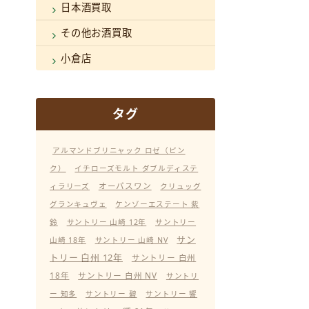
日本酒買取
その他お酒買取
小倉店
タグ
アルマンドブリニャック ロゼ（ピン
ク）
イチローズモルト ダブルディステ
オーパスワン
ィラリーズ
クリュッグ
グランキュヴェ
ケンゾーエステート 紫
鈴
サントリー 山崎 12年
サントリー
サン
山崎 18年
サントリー 山崎 NV
トリー 白州 12年
サントリー 白州
18年
サントリー 白州 NV
サントリ
ー 知多
サントリー 碧
サントリー 響