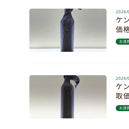
2026/
ケ
価
お酒
2026/
ケ
取
お酒