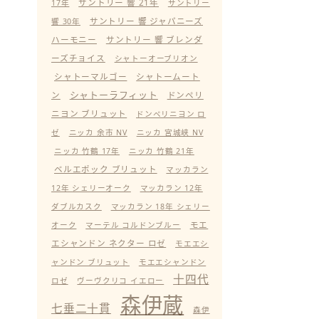
サントリー 響 21年
17年
サントリー
サントリー 響 ジャパニーズ
響 30年
ハーモニー
サントリー 響 ブレンダ
ーズチョイス
シャトーオーブリオン
シャトーマルゴー
シャトームート
シャトーラフィット
ン
ドンペリ
ニヨン ブリュット
ドンペリニヨン ロ
ゼ
ニッカ 余市 NV
ニッカ 宮城峡 NV
ニッカ 竹鶴 17年
ニッカ 竹鶴 21年
ベルエポック ブリュット
マッカラン
12年 シェリーオーク
マッカラン 12年
ダブルカスク
マッカラン 18年 シェリー
モエ
オーク
マーテル コルドンブルー
エシャンドン ネクター ロゼ
モエエシ
ャンドン ブリュット
モエエシャンドン
十四代
ロゼ
ヴーヴクリコ イエロー
森伊蔵
七垂二十貫
森伊