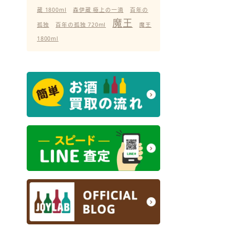
蔵 1800ml
森伊蔵 極上の一滴
百年の
魔王
孤独
百年の孤独 720ml
魔王
1800ml