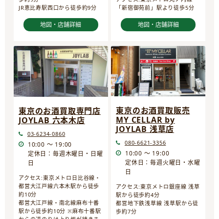
JR恵比寿駅西口から徒歩約9分
「新宿御苑前」駅より徒歩5分
地図・店舗詳細
地図・店舗詳細
東京のお酒買取販売
東京のお酒買取専門店
MY CELLAR by
JOYLAB 六本木店
JOYLAB 浅草店
03-6234-0860
080-6621-3356
10:00 ～ 19:00
10:00 ～ 19:00
定休日：毎週木曜日・日曜
定休日：毎週火曜日・水曜
日
日
アクセス:東京メトロ日比谷線・
都営大江戸線六本木駅から徒歩
アクセス:東京メトロ銀座線 浅草
約10分
駅から徒歩約4分
都営大江戸線・南北線麻布十番
都営地下鉄浅草線 浅草駅から徒
駅から徒歩約10分 ※麻布十番駅
歩約7分