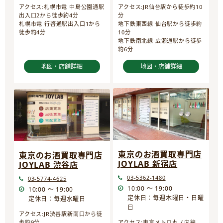
アクセス:JR仙台駅から徒歩約10
アクセス:札幌市電 中島公園通駅
分
出入口2から徒歩約4分
地下鉄東西線 仙台駅から徒歩約
札幌市電 行啓通駅出入口1から
10分
徒歩約4分
地下鉄南北線 広瀬通駅から徒歩
約6分
地図・店舗詳細
地図・店舗詳細
東京のお酒買取専門店
東京のお酒買取専門店
JOYLAB 新宿店
JOYLAB 渋谷店
03-5362-1480
03-5774-4625
10:00 ～ 19:00
10:00 ～ 19:00
定休日：毎週木曜日・日曜
定休日：毎週水曜日
日
アクセス:JR渋谷駅新南口から徒
歩約9分
アクセス:東京メトロ丸ノ内線