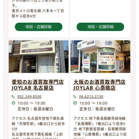
からの道のりは上り坂が続きま
す。
東京メトロ南北線 六本木一丁目
駅から徒歩6分
地図・店舗詳細
地図・店舗詳細
愛知のお酒買取専門店
大阪のお酒買取専門店
JOYLAB 名古屋店
JOYLAB 心斎橋店
052-249-8500
06-6213-2130
10:00 ～ 19:00
10:00 ～ 19:00
定休日：毎週水曜日
定休日：毎週水曜日
アクセス:名古屋市営地下鉄名城
アクセス:地下鉄長堀鶴見緑地線
線「矢場町駅」4番出口から徒歩
「長堀橋駅」7番出口より徒歩5
5分
分 地下鉄御堂筋線・長堀鶴見緑
名古屋市営地下鉄名城線「上前
地線「心斎橋駅」6番出口より徒