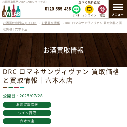
お酒買取専門店JOYLAB(ジョイラボ)
選べる無料査定
0120-555-438
メニュー
LINE
オンライン
電話
お酒買取専門店 JOYLAB
›
お酒買取情報
›
DRC ロマネサンヴィヴァン 買取価格と買
取情報｜六本木店
お酒買取情報
DRC ロマネサンヴィヴァン 買取価格
と買取情報｜六本木店
公開日 : 2025/07/28
お酒買取情報
ワイン買取
六本木店