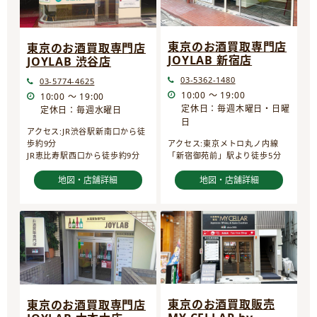
東京のお酒買取専門店
東京のお酒買取専門店
JOYLAB 新宿店
JOYLAB 渋谷店
03-5362-1480
03-5774-4625
10:00 ～ 19:00
10:00 ～ 19:00
定休日：毎週木曜日・日曜
定休日：毎週水曜日
日
アクセス:JR渋谷駅新南口から徒
歩約9分
アクセス:東京メトロ丸ノ内線
JR恵比寿駅西口から徒歩約9分
「新宿御苑前」駅より徒歩5分
地図・店舗詳細
地図・店舗詳細
東京のお酒買取販売
東京のお酒買取専門店