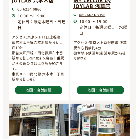
MY CELLAR by
JOYLAB 六本木店
JOYLAB 浅草店
03-6234-0860
080-6621-3356
10:00 ～ 19:00
10:00 ～ 19:00
定休日：毎週木曜日・日曜
定休日：毎週火曜日・水曜
日
日
アクセス:東京メトロ日比谷線・
都営大江戸線六本木駅から徒歩
アクセス:東京メトロ銀座線 浅草
約10分
駅から徒歩約4分
都営大江戸線・南北線麻布十番
都営地下鉄浅草線 浅草駅から徒
駅から徒歩約10分 ※麻布十番駅
歩約7分
からの道のりは上り坂が続きま
す。
東京メトロ南北線 六本木一丁目
駅から徒歩6分
地図・店舗詳細
地図・店舗詳細