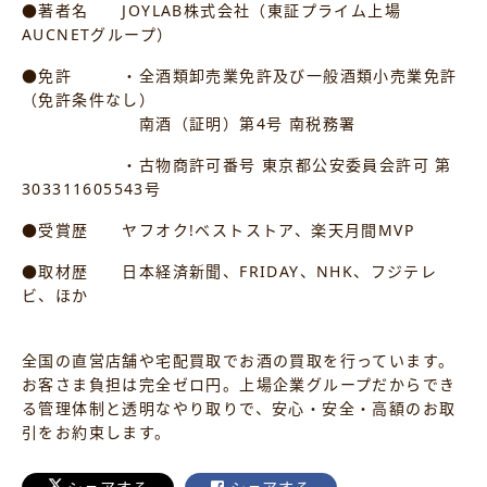
●著者名 JOYLAB株式会社（東証プライム上場
AUCNETグループ）
●免許 ・全酒類卸売業免許及び一般酒類小売業免許
（免許条件なし）
南酒（証明）第4号 南税務署
・古物商許可番号 東京都公安委員会許可 第
303311605543号
●受賞歴 ヤフオク!ベストストア、楽天月間MVP
●取材歴 日本経済新聞、FRIDAY、NHK、フジテレ
ビ、ほか
全国の直営店舗や宅配買取でお酒の買取を行っています。
お客さま負担は完全ゼロ円。上場企業グループだからでき
る管理体制と透明なやり取りで、安心・安全・高額のお取
引をお約束します。