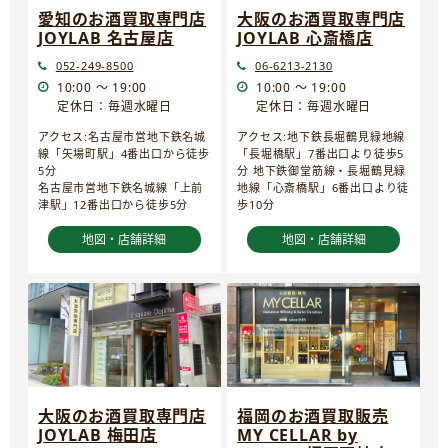
愛知のお酒買取専門店
大阪のお酒買取専門店
JOYLAB 名古屋店
JOYLAB 心斎橋店
052-249-8500
06-6213-2130
10:00 ～ 19:00
10:00 ～ 19:00
定休日：毎週水曜日
定休日：毎週水曜日
アクセス:名古屋市営地下鉄名城
アクセス:地下鉄長堀鶴見緑地線
線「矢場町駅」4番出口から徒歩
「長堀橋駅」7番出口より徒歩5
5分
分 地下鉄御堂筋線・長堀鶴見緑
名古屋市営地下鉄名城線「上前
地線「心斎橋駅」6番出口より徒
津駅」12番出口から徒歩5分
歩10分
地図・店舗詳細
地図・店舗詳細
大阪のお酒買取専門店
福岡のお酒買取販売
JOYLAB 梅田店
MY CELLAR by