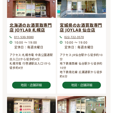
宮城県のお酒買取専門
北海道のお酒買取専門
店 JOYLAB 仙台店
店 JOYLAB 札幌店
022-722-3570
011-530-9080
10:00 ～ 19:00
10:00 ～ 19:00
定休日：毎週水曜日
定休日：毎週水曜日
アクセス:JR仙台駅から徒歩約10
アクセス:札幌市電 中島公園通駅
分
出入口2から徒歩約4分
地下鉄東西線 仙台駅から徒歩約
札幌市電 行啓通駅出入口1から
10分
徒歩約4分
地下鉄南北線 広瀬通駅から徒歩
約6分
地図・店舗詳細
地図・店舗詳細