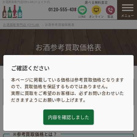
お酒買取専門店JOYLAB(ジョイラボ)
選べる無料査定
0120-555-438
メニュー
LINE
オンライン
電話
お酒買取専門店 JOYLAB
›
お酒参考買取価格表
お酒参考買取価格表
ご確認ください
本ページに掲載している価格は参考買取価格となります
ので、買取価格を保証するものではありません。
実際に買取をご希望のお客様は、必ずお問い合わせいた
だきますようにお願い申し上げます。
最終更新日:2025/08/29(毎月上旬更新)
内容を確認しました
【必ずご確認ください】
※参考買取価格とは？