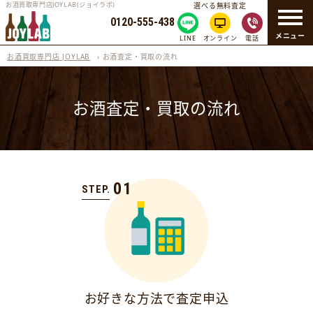
お酒買取専門店JOYLAB(ジョイラボ)
選べる無料査定
0120-555-438
メニュー
LINE
オンライン
電話
お酒買取専門店 JOYLAB
›
お酒査定・買取の流れ
お酒査定・買取の流れ
01
STEP.
お好きな方法で査定申込