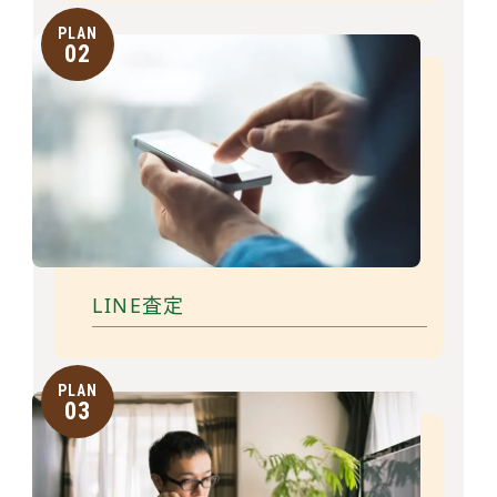
PLAN
02
LINE査定
PLAN
03