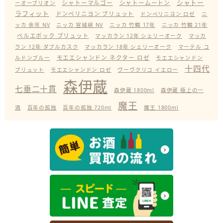
シャトー
シャトーマルゴー
シャトームートン
ーオーブリオン
ラフィット
ドンペリニヨン ブリュット
ドンペリニヨン ロゼ
ニ
ッカ 余市 NV
ニッカ 宮城峡 NV
ニッカ 竹鶴 17年
ニッカ 竹鶴 21年
ベルエポック ブリュット
マッカラン 12年 シェリーオーク
マッカ
ラン 12年 ダブルカスク
マッカラン 18年 シェリーオーク
マーテル コ
モエエシャンドン ネクター ロゼ
ルドンブルー
モエエシャンドン
十四代
ブリュット
モエエシャンドン ロゼ
ヴーヴクリコ イエロー
森伊蔵
七垂二十貫
森伊蔵 1800ml
森伊蔵 極上の一
魔王
滴
百年の孤独
百年の孤独 720ml
魔王 1800ml