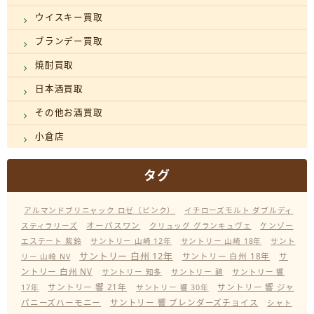
ウイスキー買取
ブランデー買取
焼酎買取
日本酒買取
その他お酒買取
小倉店
タグ
アルマンドブリニャック ロゼ（ピンク）
イチローズモルト ダブルディ
オーパスワン
スティラリーズ
クリュッグ グランキュヴェ
ケンゾー
エステート 紫鈴
サントリー 山崎 12年
サントリー 山崎 18年
サント
サントリー 白州 12年
サントリー 白州 18年
サ
リー 山崎 NV
ントリー 白州 NV
サントリー 知多
サントリー 碧
サントリー 響
サントリー 響 21年
サントリー 響 ジャ
17年
サントリー 響 30年
パニーズハーモニー
サントリー 響 ブレンダーズチョイス
シャト