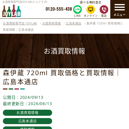
お酒買取専門店JOYLAB(ジョイラボ)
選べる無料査定
0120-555-438
メニュー
LINE
オンライン
電話
お酒買取専門店 JOYLAB
›
お酒買取情報
›
広島本通店
›
森伊蔵 720ml 買取価格と
買取情報｜広島本通店
お酒買取情報
森伊蔵 720ml 買取価格と買取情報｜
広島本通店
公開日 : 2024/09/13
最終更新日 : 2026/06/13
お酒買取情報
広島本通店