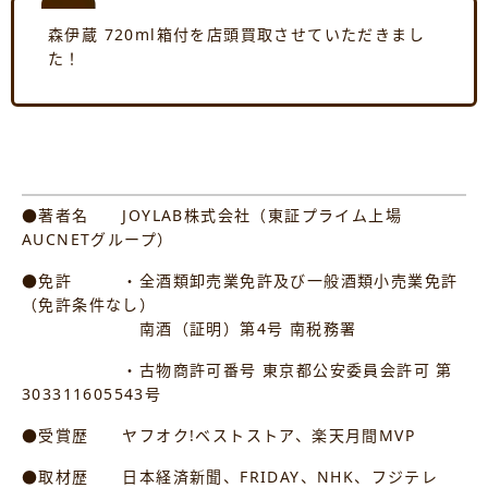
森伊蔵 720ml箱付を店頭買取させていただきまし
た！
●著者名 JOYLAB株式会社（東証プライム上場
AUCNETグループ）
●免許 ・全酒類卸売業免許及び一般酒類小売業免許
（免許条件なし）
南酒（証明）第4号 南税務署
・古物商許可番号 東京都公安委員会許可 第
303311605543号
●受賞歴 ヤフオク!ベストストア、楽天月間MVP
●取材歴 日本経済新聞、FRIDAY、NHK、フジテレ