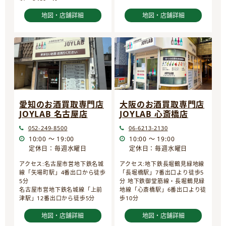
地図・店舗詳細
地図・店舗詳細
愛知のお酒買取専門店
大阪のお酒買取専門店
JOYLAB 名古屋店
JOYLAB 心斎橋店
052-249-8500
06-6213-2130
10:00 ～ 19:00
10:00 ～ 19:00
定休日：毎週水曜日
定休日：毎週水曜日
アクセス:名古屋市営地下鉄名城
アクセス:地下鉄長堀鶴見緑地線
線「矢場町駅」4番出口から徒歩
「長堀橋駅」7番出口より徒歩5
5分
分 地下鉄御堂筋線・長堀鶴見緑
名古屋市営地下鉄名城線「上前
地線「心斎橋駅」6番出口より徒
津駅」12番出口から徒歩5分
歩10分
地図・店舗詳細
地図・店舗詳細