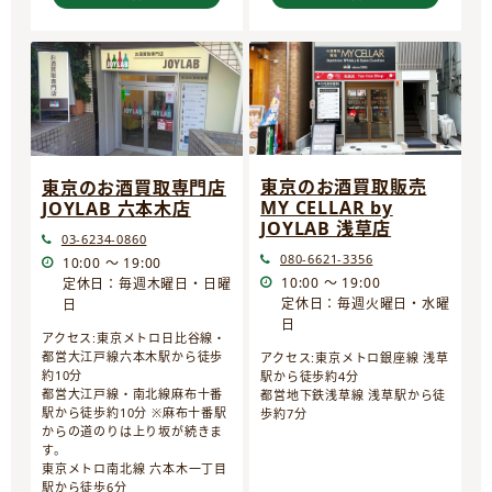
東京のお酒買取販売
東京のお酒買取専門店
MY CELLAR by
JOYLAB 六本木店
JOYLAB 浅草店
03-6234-0860
080-6621-3356
10:00 ～ 19:00
10:00 ～ 19:00
定休日：毎週木曜日・日曜
定休日：毎週火曜日・水曜
日
日
アクセス:東京メトロ日比谷線・
都営大江戸線六本木駅から徒歩
アクセス:東京メトロ銀座線 浅草
約10分
駅から徒歩約4分
都営大江戸線・南北線麻布十番
都営地下鉄浅草線 浅草駅から徒
駅から徒歩約10分 ※麻布十番駅
歩約7分
からの道のりは上り坂が続きま
す。
東京メトロ南北線 六本木一丁目
駅から徒歩6分