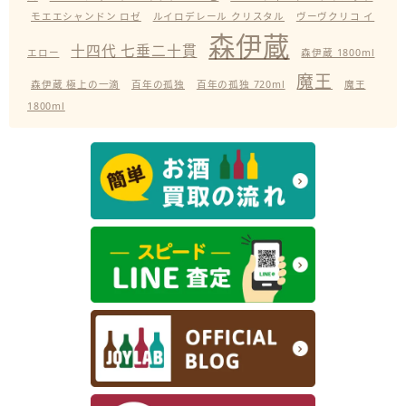
モエエシャンドン ロゼ
ルイロデレール クリスタル
ヴーヴクリコ イ
森伊蔵
十四代 七垂二十貫
エロー
森伊蔵 1800ml
魔王
森伊蔵 極上の一滴
百年の孤独
百年の孤独 720ml
魔王
1800ml