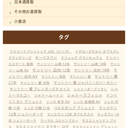
日本酒買取
その他お酒買取
小倉店
タグ
アルマンドブリニャック ロゼ（ピンク）
イチローズモルト ダブルディ
オーパスワン
スティラリーズ
クリュッグ グランキュヴェ
ケンゾー
エステート 紫鈴
サントリー 山崎 12年
サントリー 山崎 18年
サント
サントリー 白州 12年
サントリー 白州 18年
サ
リー 山崎 NV
ントリー 白州 NV
サントリー 響
サントリー 知多
サントリー 碧
21年
サントリー 響 ジャパニーズハーモニー
サントリー 響 30年
サントリー 響 ブレンダーズチョイス
シャ
シャトーオーブリオン
シャトーラフィット
トーマルゴー
シャトームートン
ドンペ
リニヨン ブリュット
ニッカ 余市 NV
ニッカ 宮城峡 NV
ニッカ 竹
ベルエポック ブリュット
マッカラン
鶴 17年
ニッカ 竹鶴 21年
12年 シェリーオーク
マッカラン 12年 ダブルカスク
マッカラン 18
年 シェリーオーク
マーテル コルドンブルー
モエエシャンドン アイ
モエエシャンドン ネクター ロゼ
ス
モエエシャンドン ブリュット