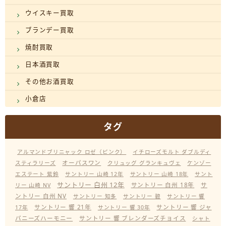
ウイスキー買取
ブランデー買取
焼酎買取
日本酒買取
その他お酒買取
小倉店
タグ
アルマンドブリニャック ロゼ（ピンク）
イチローズモルト ダブルディ
オーパスワン
スティラリーズ
クリュッグ グランキュヴェ
ケンゾー
エステート 紫鈴
サントリー 山崎 12年
サントリー 山崎 18年
サント
サントリー 白州 12年
サントリー 白州 18年
サ
リー 山崎 NV
ントリー 白州 NV
サントリー 知多
サントリー 碧
サントリー 響
サントリー 響 21年
サントリー 響 ジャ
17年
サントリー 響 30年
パニーズハーモニー
サントリー 響 ブレンダーズチョイス
シャト