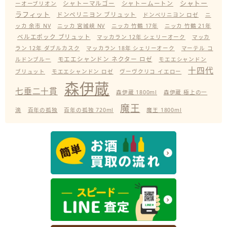
シャトー
シャトーマルゴー
シャトームートン
ーオーブリオン
ラフィット
ドンペリニヨン ブリュット
ドンペリニヨン ロゼ
ニ
ッカ 余市 NV
ニッカ 宮城峡 NV
ニッカ 竹鶴 17年
ニッカ 竹鶴 21年
ベルエポック ブリュット
マッカラン 12年 シェリーオーク
マッカ
ラン 12年 ダブルカスク
マッカラン 18年 シェリーオーク
マーテル コ
モエエシャンドン ネクター ロゼ
ルドンブルー
モエエシャンドン
十四代
ブリュット
モエエシャンドン ロゼ
ヴーヴクリコ イエロー
森伊蔵
七垂二十貫
森伊蔵 1800ml
森伊蔵 極上の一
魔王
滴
百年の孤独
百年の孤独 720ml
魔王 1800ml