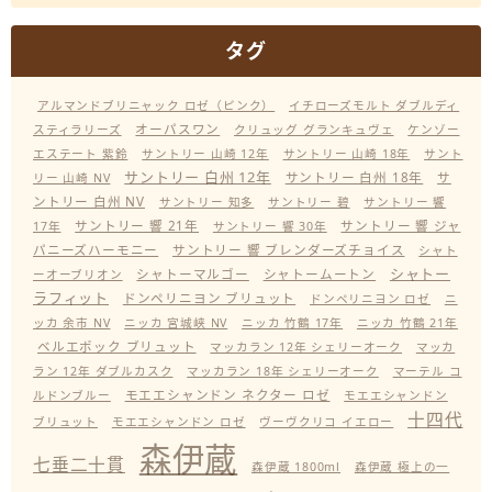
タグ
アルマンドブリニャック ロゼ（ピンク）
イチローズモルト ダブルディ
オーパスワン
スティラリーズ
クリュッグ グランキュヴェ
ケンゾー
エステート 紫鈴
サントリー 山崎 12年
サントリー 山崎 18年
サント
サントリー 白州 12年
サントリー 白州 18年
サ
リー 山崎 NV
ントリー 白州 NV
サントリー 知多
サントリー 碧
サントリー 響
サントリー 響 21年
サントリー 響 ジャ
17年
サントリー 響 30年
パニーズハーモニー
サントリー 響 ブレンダーズチョイス
シャト
シャトー
シャトーマルゴー
シャトームートン
ーオーブリオン
ラフィット
ドンペリニヨン ブリュット
ドンペリニヨン ロゼ
ニ
ッカ 余市 NV
ニッカ 宮城峡 NV
ニッカ 竹鶴 17年
ニッカ 竹鶴 21年
ベルエポック ブリュット
マッカラン 12年 シェリーオーク
マッカ
ラン 12年 ダブルカスク
マッカラン 18年 シェリーオーク
マーテル コ
モエエシャンドン ネクター ロゼ
ルドンブルー
モエエシャンドン
十四代
ブリュット
モエエシャンドン ロゼ
ヴーヴクリコ イエロー
森伊蔵
七垂二十貫
森伊蔵 1800ml
森伊蔵 極上の一