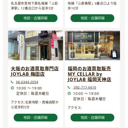
名古屋市営地下鉄名城線「上前
地線「心斎橋駅」6番出口より徒
津駅」12番出口から徒歩5分
歩10分
地図・店舗詳細
地図・店舗詳細
大阪のお酒買取専門店
福岡のお酒買取販売
JOYLAB 梅田店
MY CELLAR by
JOYLAB 福岡天神店
06-6344-2054
092-717-6610
10:00 ～ 19:00
定休日：毎週木曜日
10:00 ～ 19:00
定休日：毎週木曜日
アクセス:北新地駅・西梅田駅か
ら徒歩約5分
アクセス:
地図・店舗詳細
地図・店舗詳細