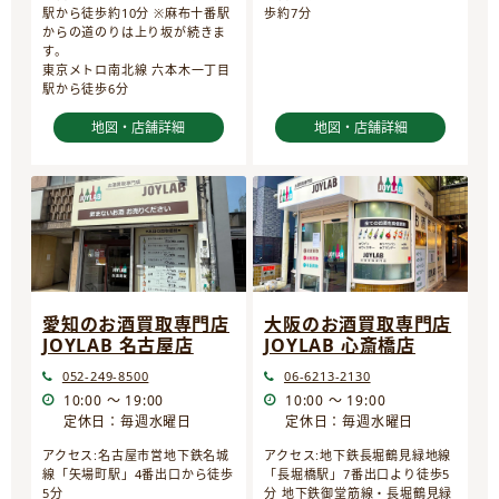
駅から徒歩約10分 ※麻布十番駅
歩約7分
からの道のりは上り坂が続きま
す。
東京メトロ南北線 六本木一丁目
駅から徒歩6分
地図・店舗詳細
地図・店舗詳細
愛知のお酒買取専門店
大阪のお酒買取専門店
JOYLAB 名古屋店
JOYLAB 心斎橋店
052-249-8500
06-6213-2130
10:00 ～ 19:00
10:00 ～ 19:00
定休日：毎週水曜日
定休日：毎週水曜日
アクセス:名古屋市営地下鉄名城
アクセス:地下鉄長堀鶴見緑地線
線「矢場町駅」4番出口から徒歩
「長堀橋駅」7番出口より徒歩5
5分
分 地下鉄御堂筋線・長堀鶴見緑