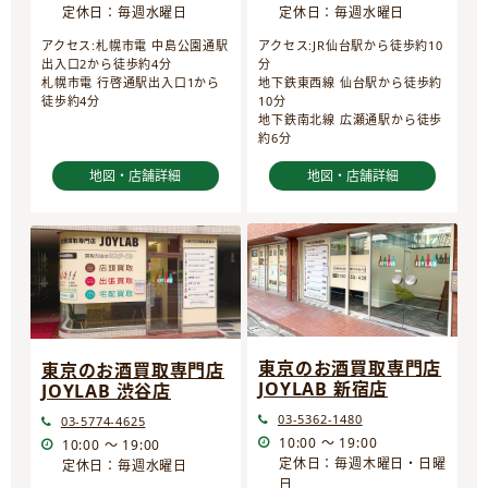
定休日：毎週水曜日
定休日：毎週水曜日
アクセス:JR仙台駅から徒歩約10
アクセス:札幌市電 中島公園通駅
分
出入口2から徒歩約4分
地下鉄東西線 仙台駅から徒歩約
札幌市電 行啓通駅出入口1から
10分
徒歩約4分
地下鉄南北線 広瀬通駅から徒歩
約6分
地図・店舗詳細
地図・店舗詳細
東京のお酒買取専門店
東京のお酒買取専門店
JOYLAB 新宿店
JOYLAB 渋谷店
03-5362-1480
03-5774-4625
10:00 ～ 19:00
10:00 ～ 19:00
定休日：毎週木曜日・日曜
定休日：毎週水曜日
日