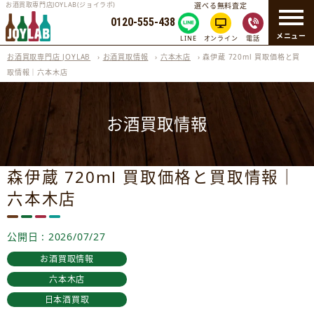
お酒買取専門店JOYLAB(ジョイラボ)
選べる無料査定
0120-555-438
メニュー
LINE
オンライン
電話
お酒買取専門店 JOYLAB
›
お酒買取情報
›
六本木店
›
森伊蔵 720ml 買取価格と買
取情報｜六本木店
お酒買取情報
森伊蔵 720ml 買取価格と買取情報｜
六本木店
公開日 : 2026/07/27
お酒買取情報
六本木店
日本酒買取