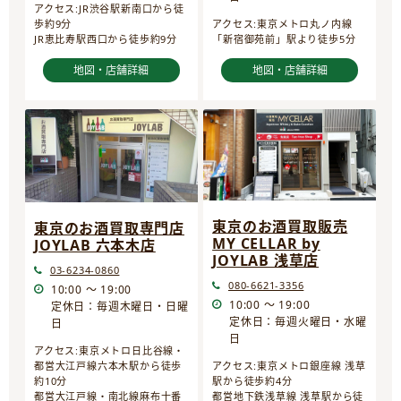
アクセス:JR渋谷駅新南口から徒
歩約9分
アクセス:東京メトロ丸ノ内線
JR恵比寿駅西口から徒歩約9分
「新宿御苑前」駅より徒歩5分
地図・店舗詳細
地図・店舗詳細
東京のお酒買取販売
東京のお酒買取専門店
MY CELLAR by
JOYLAB 六本木店
JOYLAB 浅草店
03-6234-0860
080-6621-3356
10:00 ～ 19:00
10:00 ～ 19:00
定休日：毎週木曜日・日曜
定休日：毎週火曜日・水曜
日
日
アクセス:東京メトロ日比谷線・
都営大江戸線六本木駅から徒歩
アクセス:東京メトロ銀座線 浅草
約10分
駅から徒歩約4分
都営大江戸線・南北線麻布十番
都営地下鉄浅草線 浅草駅から徒