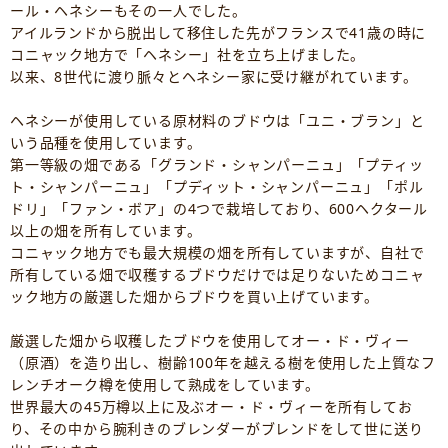
ール・ヘネシーもその一人でした。
アイルランドから脱出して移住した先がフランスで41歳の時に
コニャック地方で「ヘネシー」社を立ち上げました。
以来、8世代に渡り脈々とヘネシー家に受け継がれています。
ヘネシーが使用している原材料のブドウは「ユニ・ブラン」と
いう品種を使用しています。
第一等級の畑である「グランド・シャンパーニュ」「プティッ
ト・シャンパーニュ」「プディット・シャンパーニュ」「ポル
ドリ」「ファン・ボア」の4つで栽培しており、600ヘクタール
以上の畑を所有しています。
コニャック地方でも最大規模の畑を所有していますが、自社で
所有している畑で収穫するブドウだけでは足りないためコニャ
ック地方の厳選した畑からブドウを買い上げています。
厳選した畑から収穫したブドウを使用してオー・ド・ヴィー
（原酒）を造り出し、樹齢100年を越える樹を使用した上質なフ
レンチオーク樽を使用して熟成をしています。
世界最大の45万樽以上に及ぶオー・ド・ヴィーを所有してお
り、その中から腕利きのブレンダーがブレンドをして世に送り