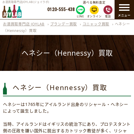
お酒買取専門店JOYLAB(ジョイラボ)
選べる無料査定
0120-555-438
メニュー
LINE
オンライン
電話
お酒買取専門店 JOYLAB
›
ブランデー買取
›
コニャック買取
›
ヘネシー
（Hennessy）買取
ヘネシー（Hennessy）買取
ヘネシー（Hennessy）買取
ヘネシーは1765年にアイルランド出身のリシャール・ヘネシー
によって誕生しました。
当時、アイルランドはイギリスの統治下にあり、プロテスタント
側の圧政を嫌い国外に脱出するカトリック教徒が多く、リシャ