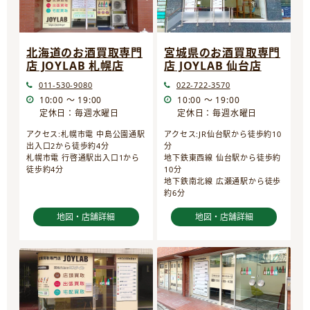
宮城県のお酒買取専門
北海道のお酒買取専門
店 JOYLAB 仙台店
店 JOYLAB 札幌店
022-722-3570
011-530-9080
10:00 ～ 19:00
10:00 ～ 19:00
定休日：毎週水曜日
定休日：毎週水曜日
アクセス:JR仙台駅から徒歩約10
アクセス:札幌市電 中島公園通駅
分
出入口2から徒歩約4分
地下鉄東西線 仙台駅から徒歩約
札幌市電 行啓通駅出入口1から
10分
徒歩約4分
地下鉄南北線 広瀬通駅から徒歩
約6分
地図・店舗詳細
地図・店舗詳細