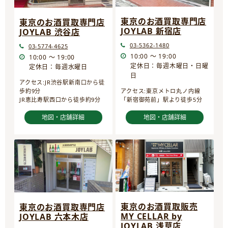
東京のお酒買取専門店
東京のお酒買取専門店
JOYLAB 新宿店
JOYLAB 渋谷店
03-5362-1480
03-5774-4625
10:00 ～ 19:00
10:00 ～ 19:00
定休日：毎週木曜日・日曜
定休日：毎週水曜日
日
アクセス:JR渋谷駅新南口から徒
歩約9分
アクセス:東京メトロ丸ノ内線
JR恵比寿駅西口から徒歩約9分
「新宿御苑前」駅より徒歩5分
地図・店舗詳細
地図・店舗詳細
東京のお酒買取販売
東京のお酒買取専門店
MY CELLAR by
JOYLAB 六本木店
JOYLAB 浅草店