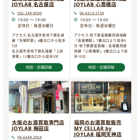
JOYLAB 名古屋店
JOYLAB 心斎橋店
052-249-8500
06-6213-2130
10:00 ～ 19:00
10:00 ～ 19:00
定休日：毎週水曜日
定休日：毎週水曜日
アクセス:名古屋市営地下鉄名城
アクセス:地下鉄長堀鶴見緑地線
線「矢場町駅」4番出口から徒歩
「長堀橋駅」7番出口より徒歩5
5分
分 地下鉄御堂筋線・長堀鶴見緑
名古屋市営地下鉄名城線「上前
地線「心斎橋駅」6番出口より徒
津駅」12番出口から徒歩5分
歩10分
地図・店舗詳細
地図・店舗詳細
大阪のお酒買取専門店
福岡のお酒買取販売
JOYLAB 梅田店
MY CELLAR by
JOYLAB 福岡天神店
06-6344-2054