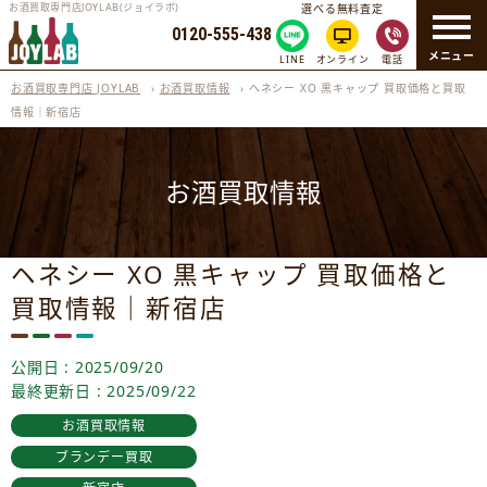
お酒買取専門店JOYLAB(ジョイラボ)
選べる無料査定
0120-555-438
メニュー
LINE
オンライン
電話
お酒買取専門店 JOYLAB
›
お酒買取情報
›
ヘネシー XO 黒キャップ 買取価格と買取
情報｜新宿店
お酒買取情報
ヘネシー XO 黒キャップ 買取価格と
買取情報｜新宿店
公開日 : 2025/09/20
最終更新日 : 2025/09/22
お酒買取情報
ブランデー買取