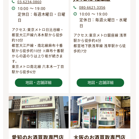
03-6234-0860
080-6621-3356
10:00 ～ 19:00
10:00 ～ 19:00
定休日：毎週木曜日・日曜
定休日：毎週火曜日・水曜
日
日
アクセス:東京メトロ日比谷線・
都営大江戸線六本木駅から徒歩
アクセス:東京メトロ銀座線 浅草
約10分
駅から徒歩約4分
都営大江戸線・南北線麻布十番
都営地下鉄浅草線 浅草駅から徒
駅から徒歩約10分 ※麻布十番駅
歩約7分
からの道のりは上り坂が続きま
す。
東京メトロ南北線 六本木一丁目
駅から徒歩6分
地図・店舗詳細
地図・店舗詳細
愛知のお酒買取専門店
大阪のお酒買取専門店