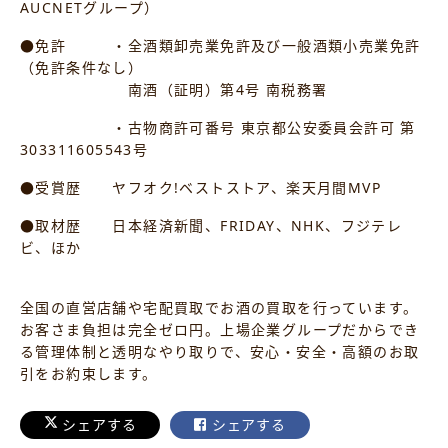
AUCNETグループ）
●免許 ・全酒類卸売業免許及び一般酒類小売業免許
（免許条件なし）
南酒（証明）第4号 南税務署
・古物商許可番号 東京都公安委員会許可 第
303311605543号
●受賞歴 ヤフオク!ベストストア、楽天月間MVP
●取材歴 日本経済新聞、FRIDAY、NHK、フジテレ
ビ、ほか
全国の直営店舗や宅配買取でお酒の買取を行っています。
お客さま負担は完全ゼロ円。上場企業グループだからでき
る管理体制と透明なやり取りで、安心・安全・高額のお取
引をお約束します。
シェアする
シェアする