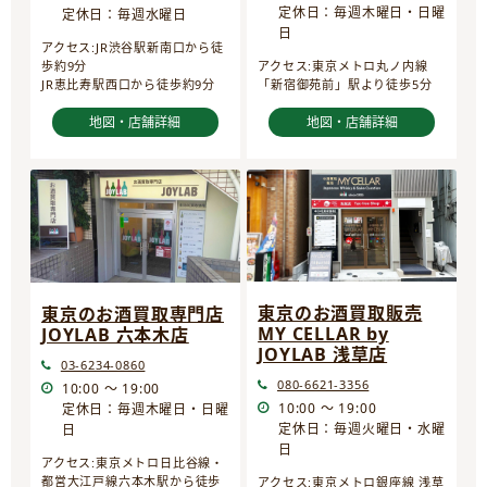
定休日：毎週木曜日・日曜
定休日：毎週水曜日
日
アクセス:JR渋谷駅新南口から徒
歩約9分
アクセス:東京メトロ丸ノ内線
JR恵比寿駅西口から徒歩約9分
「新宿御苑前」駅より徒歩5分
地図・店舗詳細
地図・店舗詳細
東京のお酒買取販売
東京のお酒買取専門店
MY CELLAR by
JOYLAB 六本木店
JOYLAB 浅草店
03-6234-0860
080-6621-3356
10:00 ～ 19:00
10:00 ～ 19:00
定休日：毎週木曜日・日曜
定休日：毎週火曜日・水曜
日
日
アクセス:東京メトロ日比谷線・
都営大江戸線六本木駅から徒歩
アクセス:東京メトロ銀座線 浅草