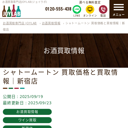
お酒買取専門店JOYLAB(ジョイラボ)
選べる無料査定
0120-555-438
メニュー
LINE
オンライン
電話
お酒買取専門店 JOYLAB
›
お酒買取情報
›
シャトームートン 買取価格と買取情報｜新
宿店
お酒買取情報
シャトームートン 買取価格と買取情
報｜新宿店
公開日 : 2025/09/19
最終更新日 : 2025/09/23
お酒買取情報
ワイン買取