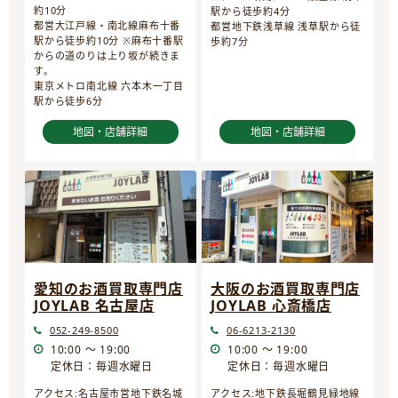
約10分
駅から徒歩約4分
都営大江戸線・南北線麻布十番
都営地下鉄浅草線 浅草駅から徒
駅から徒歩約10分 ※麻布十番駅
歩約7分
からの道のりは上り坂が続きま
す。
東京メトロ南北線 六本木一丁目
駅から徒歩6分
地図・店舗詳細
地図・店舗詳細
愛知のお酒買取専門店
大阪のお酒買取専門店
JOYLAB 名古屋店
JOYLAB 心斎橋店
052-249-8500
06-6213-2130
10:00 ～ 19:00
10:00 ～ 19:00
定休日：毎週水曜日
定休日：毎週水曜日
アクセス:名古屋市営地下鉄名城
アクセス:地下鉄長堀鶴見緑地線