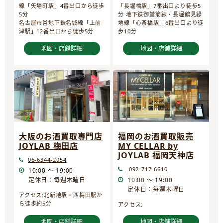
線「矢場町駅」4番出口から徒歩
「長堀橋駅」7番出口より徒歩5
5分
分 地下鉄御堂筋線・長堀鶴見緑
名古屋市営地下鉄名城線「上前
地線「心斎橋駅」6番出口より徒
津駅」12番出口から徒歩5分
歩10分
地図・店舗詳細
地図・店舗詳細
大阪のお酒買取専門店
福岡のお酒買取販売
JOYLAB 梅田店
MY CELLAR by
JOYLAB 福岡天神店
06-6344-2054
092-717-6610
10:00 ～ 19:00
定休日：毎週木曜日
10:00 ～ 19:00
定休日：毎週木曜日
アクセス:北新地駅・西梅田駅か
ら徒歩約5分
アクセス:
地図・店舗詳細
地図・店舗詳細