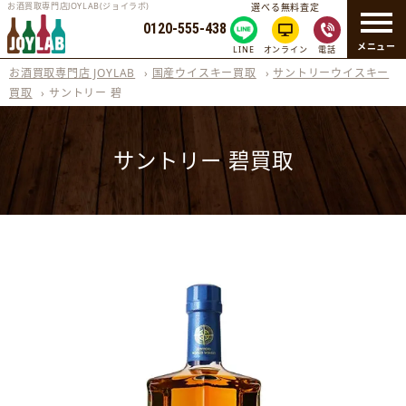
お酒買取専門店JOYLAB(ジョイラボ)
選べる無料査定
0120-555-438
メニュー
LINE
オンライン
電話
お酒買取専門店 JOYLAB
›
国産ウイスキー買取
›
サントリーウイスキー
買取
›
サントリー 碧
サントリー 碧買取