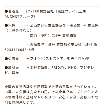
●著者名 JOYLAB株式会社（東証プライム上場
AUCNETグループ）
●免許 ・全酒類卸売業免許及び一般酒類小売業免許
（免許条件なし）
南酒（証明）第4号 南税務署
・古物商許可番号 東京都公安委員会許可 第
303311605543号
●受賞歴 ヤフオク!ベストストア、楽天月間MVP
●取材歴 日本経済新聞、FRIDAY、NHK、フジテレ
ビ、ほか
全国の直営店舗や宅配買取でお酒の買取を行っています。
お客さま負担は完全ゼロ円。上場企業グループだからでき
る管理体制と透明なやり取りで、安心・安全・高額のお取
引をお約束します。