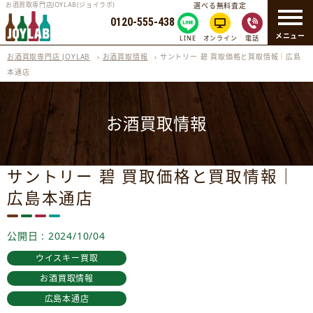
お酒買取専門店JOYLAB(ジョイラボ)
選べる無料査定
0120-555-438
メニュー
LINE
オンライン
電話
お酒買取専門店 JOYLAB
›
お酒買取情報
›
サントリー 碧 買取価格と買取情報｜広島
本通店
お酒買取情報
サントリー 碧 買取価格と買取情報｜
広島本通店
公開日 : 2024/10/04
ウイスキー買取
お酒買取情報
広島本通店