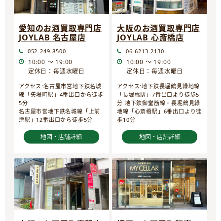
愛知のお酒買取専門店
大阪のお酒買取専門店
JOYLAB 名古屋店
JOYLAB 心斎橋店
052-249-8500
06-6213-2130
10:00 ～ 19:00
10:00 ～ 19:00
定休日：毎週水曜日
定休日：毎週水曜日
アクセス:名古屋市営地下鉄名城
アクセス:地下鉄長堀鶴見緑地線
線「矢場町駅」4番出口から徒歩
「長堀橋駅」7番出口より徒歩5
5分
分 地下鉄御堂筋線・長堀鶴見緑
名古屋市営地下鉄名城線「上前
地線「心斎橋駅」6番出口より徒
津駅」12番出口から徒歩5分
歩10分
地図・店舗詳細
地図・店舗詳細