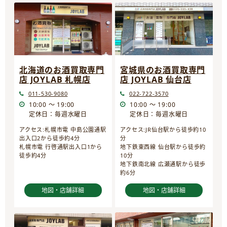
宮城県のお酒買取専門
北海道のお酒買取専門
店 JOYLAB 仙台店
店 JOYLAB 札幌店
022-722-3570
011-530-9080
10:00 ～ 19:00
10:00 ～ 19:00
定休日：毎週水曜日
定休日：毎週水曜日
アクセス:JR仙台駅から徒歩約10
アクセス:札幌市電 中島公園通駅
分
出入口2から徒歩約4分
地下鉄東西線 仙台駅から徒歩約
札幌市電 行啓通駅出入口1から
10分
徒歩約4分
地下鉄南北線 広瀬通駅から徒歩
約6分
地図・店舗詳細
地図・店舗詳細