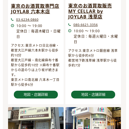
東京のお酒買取販売
東京のお酒買取専門店
MY CELLAR by
JOYLAB 六本木店
JOYLAB 浅草店
03-6234-0860
080-6621-3356
10:00 ～ 19:00
10:00 ～ 19:00
定休日：毎週木曜日・日曜
定休日：毎週火曜日・水曜
日
日
アクセス:東京メトロ日比谷線・
都営大江戸線六本木駅から徒歩
アクセス:東京メトロ銀座線 浅草
約10分
駅から徒歩約4分
都営大江戸線・南北線麻布十番
都営地下鉄浅草線 浅草駅から徒
駅から徒歩約10分 ※麻布十番駅
歩約7分
からの道のりは上り坂が続きま
す。
東京メトロ南北線 六本木一丁目
駅から徒歩6分
地図・店舗詳細
地図・店舗詳細