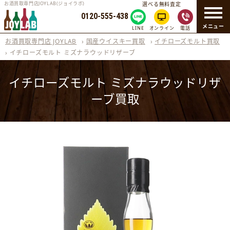
お酒買取専門店JOYLAB(ジョイラボ)
選べる無料査定
0120-555-438
メニュー
LINE
オンライン
電話
お酒買取専門店 JOYLAB
›
国産ウイスキー買取
›
イチローズモルト買取
›
イチローズモルト ミズナラウッドリザーブ
イチローズモルト ミズナラウッドリザ
ーブ買取