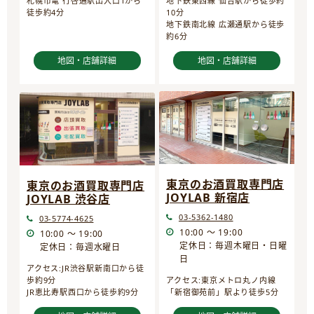
地下鉄東西線 仙台駅から徒歩約
札幌市電 行啓通駅出入口1から
10分
徒歩約4分
地下鉄南北線 広瀬通駅から徒歩
約6分
地図・店舗詳細
地図・店舗詳細
東京のお酒買取専門店
東京のお酒買取専門店
JOYLAB 新宿店
JOYLAB 渋谷店
03-5362-1480
03-5774-4625
10:00 ～ 19:00
10:00 ～ 19:00
定休日：毎週木曜日・日曜
定休日：毎週水曜日
日
アクセス:JR渋谷駅新南口から徒
歩約9分
アクセス:東京メトロ丸ノ内線
JR恵比寿駅西口から徒歩約9分
「新宿御苑前」駅より徒歩5分