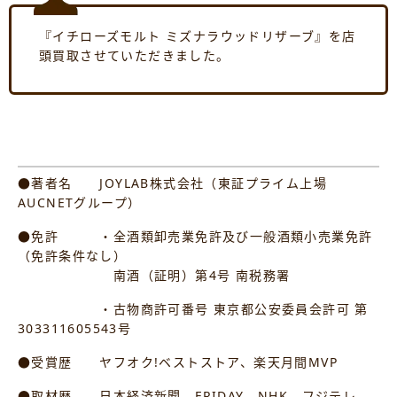
『イチローズモルト ミズナラウッドリザーブ』を店
頭買取させていただきました。
●著者名 JOYLAB株式会社（東証プライム上場
AUCNETグループ）
●免許 ・全酒類卸売業免許及び一般酒類小売業免許
（免許条件なし）
南酒（証明）第4号 南税務署
・古物商許可番号 東京都公安委員会許可 第
303311605543号
●受賞歴 ヤフオク!ベストストア、楽天月間MVP
●取材歴 日本経済新聞、FRIDAY、NHK、フジテレ