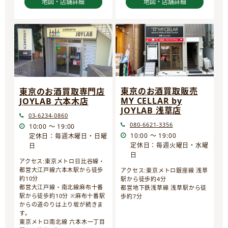
地図・店舗詳細
地図・店舗詳細
東京のお酒買取販売
東京のお酒買取専門店
MY CELLAR by
JOYLAB 六本木店
JOYLAB 浅草店
03-6234-0860
080-6621-3356
10:00 ～ 19:00
10:00 ～ 19:00
定休日：毎週木曜日・日曜
定休日：毎週火曜日・水曜
日
日
アクセス:東京メトロ日比谷線・
都営大江戸線六本木駅から徒歩
アクセス:東京メトロ銀座線 浅草
約10分
駅から徒歩約4分
都営大江戸線・南北線麻布十番
都営地下鉄浅草線 浅草駅から徒
駅から徒歩約10分 ※麻布十番駅
歩約7分
からの道のりは上り坂が続きま
す。
東京メトロ南北線 六本木一丁目