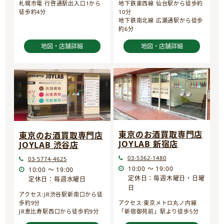
地下鉄東西線 仙台駅から徒歩約
札幌市電 行啓通駅出入口1から
10分
徒歩約4分
地下鉄南北線 広瀬通駅から徒歩
約6分
地図・店舗詳細
地図・店舗詳細
東京のお酒買取専門店
東京のお酒買取専門店
JOYLAB 新宿店
JOYLAB 渋谷店
03-5362-1480
03-5774-4625
10:00 ～ 19:00
10:00 ～ 19:00
定休日：毎週木曜日・日曜
定休日：毎週水曜日
日
アクセス:JR渋谷駅新南口から徒
歩約9分
アクセス:東京メトロ丸ノ内線
JR恵比寿駅西口から徒歩約9分
「新宿御苑前」駅より徒歩5分