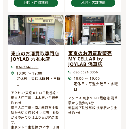
地図・店舗詳細
地図・店舗詳細
東京のお酒買取販売
東京のお酒買取専門店
MY CELLAR by
JOYLAB 六本木店
JOYLAB 浅草店
03-6234-0860
080-6621-3356
10:00 ～ 19:00
10:00 ～ 19:00
定休日：毎週木曜日・日曜
定休日：毎週火曜日・水曜
日
日
アクセス:東京メトロ日比谷線・
都営大江戸線六本木駅から徒歩
アクセス:東京メトロ銀座線 浅草
約10分
駅から徒歩約4分
都営大江戸線・南北線麻布十番
都営地下鉄浅草線 浅草駅から徒
駅から徒歩約10分 ※麻布十番駅
歩約7分
からの道のりは上り坂が続きま
す。
東京メトロ南北線 六本木一丁目