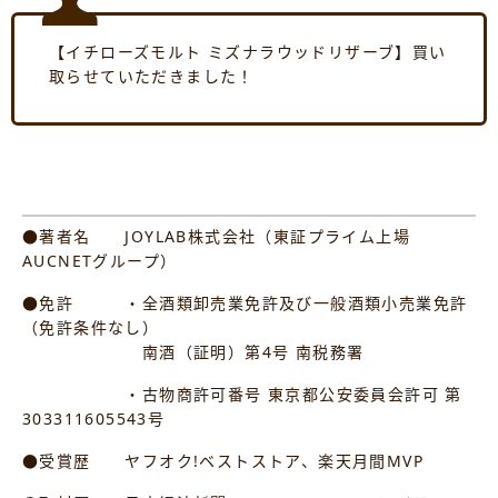
【イチローズモルト ミズナラウッドリザーブ】買い
取らせていただきました！
●著者名 JOYLAB株式会社（東証プライム上場
AUCNETグループ）
●免許 ・全酒類卸売業免許及び一般酒類小売業免許
（免許条件なし）
南酒（証明）第4号 南税務署
・古物商許可番号 東京都公安委員会許可 第
303311605543号
●受賞歴 ヤフオク!ベストストア、楽天月間MVP