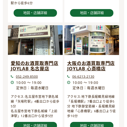
駅から徒歩6分
地図・店舗詳細
地図・店舗詳細
愛知のお酒買取専門店
大阪のお酒買取専門店
JOYLAB 名古屋店
JOYLAB 心斎橋店
052-249-8500
06-6213-2130
10:00 ～ 19:00
10:00 ～ 19:00
定休日：毎週水曜日
定休日：毎週水曜日
アクセス:名古屋市営地下鉄名城
アクセス:地下鉄長堀鶴見緑地線
線「矢場町駅」4番出口から徒歩
「長堀橋駅」7番出口より徒歩5
5分
分 地下鉄御堂筋線・長堀鶴見緑
名古屋市営地下鉄名城線「上前
地線「心斎橋駅」6番出口より徒
津駅」12番出口から徒歩5分
歩10分
地図・店舗詳細
地図・店舗詳細