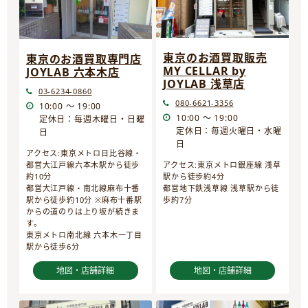
東京のお酒買取販売
東京のお酒買取専門店
MY CELLAR by
JOYLAB 六本木店
JOYLAB 浅草店
03-6234-0860
080-6621-3356
10:00 ～ 19:00
10:00 ～ 19:00
定休日：毎週木曜日・日曜
定休日：毎週火曜日・水曜
日
日
アクセス:東京メトロ日比谷線・
都営大江戸線六本木駅から徒歩
アクセス:東京メトロ銀座線 浅草
約10分
駅から徒歩約4分
都営大江戸線・南北線麻布十番
都営地下鉄浅草線 浅草駅から徒
駅から徒歩約10分 ※麻布十番駅
歩約7分
からの道のりは上り坂が続きま
す。
東京メトロ南北線 六本木一丁目
駅から徒歩6分
地図・店舗詳細
地図・店舗詳細