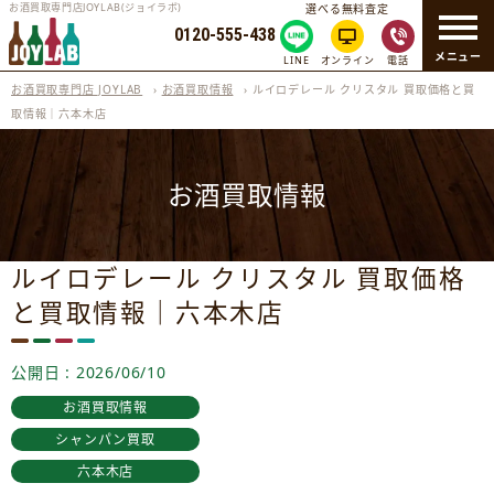
お酒買取専門店JOYLAB(ジョイラボ)
選べる無料査定
0120-555-438
メニュー
LINE
オンライン
電話
お酒買取専門店 JOYLAB
›
お酒買取情報
›
ルイロデレール クリスタル 買取価格と買
取情報｜六本木店
お酒買取情報
ルイロデレール クリスタル 買取価格
と買取情報｜六本木店
公開日 : 2026/06/10
お酒買取情報
シャンパン買取
六本木店