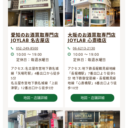
愛知のお酒買取専門店
大阪のお酒買取専門店
JOYLAB 名古屋店
JOYLAB 心斎橋店
052-249-8500
06-6213-2130
10:00 ～ 19:00
10:00 ～ 19:00
定休日：毎週水曜日
定休日：毎週水曜日
アクセス:名古屋市営地下鉄名城
アクセス:地下鉄長堀鶴見緑地線
線「矢場町駅」4番出口から徒歩
「長堀橋駅」7番出口より徒歩5
5分
分 地下鉄御堂筋線・長堀鶴見緑
名古屋市営地下鉄名城線「上前
地線「心斎橋駅」6番出口より徒
津駅」12番出口から徒歩5分
歩10分
地図・店舗詳細
地図・店舗詳細