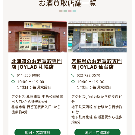
お酒買取店舗一覧
宮城県のお酒買取専門
北海道のお酒買取専門
店 JOYLAB 仙台店
店 JOYLAB 札幌店
022-722-3570
011-530-9080
10:00 ～ 19:00
10:00 ～ 19:00
定休日：毎週水曜日
定休日：毎週水曜日
アクセス:JR仙台駅から徒歩約10
アクセス:札幌市電 中島公園通駅
分
出入口2から徒歩約4分
地下鉄東西線 仙台駅から徒歩約
札幌市電 行啓通駅出入口1から
10分
徒歩約4分
地下鉄南北線 広瀬通駅から徒歩
約6分
地図・店舗詳細
地図・店舗詳細