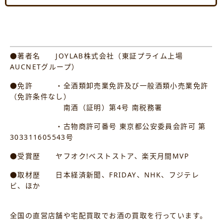
●著者名 JOYLAB株式会社（東証プライム上場
AUCNETグループ）
●免許 ・全酒類卸売業免許及び一般酒類小売業免許
（免許条件なし）
南酒（証明）第4号 南税務署
・古物商許可番号 東京都公安委員会許可 第
303311605543号
●受賞歴 ヤフオク!ベストストア、楽天月間MVP
●取材歴 日本経済新聞、FRIDAY、NHK、フジテレ
ビ、ほか
全国の直営店舗や宅配買取でお酒の買取を行っています。