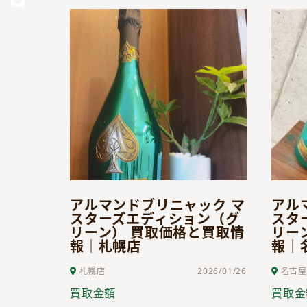
アルマンドブリニャック マ
アル
スターズエディション（グ
スタ
リーン） 買取価格と買取情
リー
報｜札幌店
報｜
札幌店
2026/01/26
名古屋
買取金額
買取金