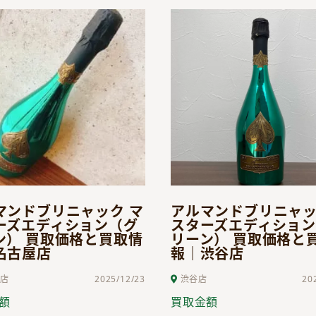
マンドブリニャック マ
アルマンドブリニャッ
ーズエディション（グ
スターズエディショ
ン） 買取価格と買取情
リーン） 買取価格と
名古屋店
報｜渋谷店
店
2025/12/23
渋谷店
20
額
買取金額