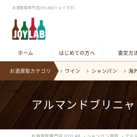
お酒買取専門店JOYLAB(ジョイラボ)
ホーム
はじめての方へ
査定方
お酒買取カテゴリ
ワイン
シャンパン
海
アルマンドブリニャ
お酒買取専門店 JOYLAB
›
シャンパン買取
›
アル