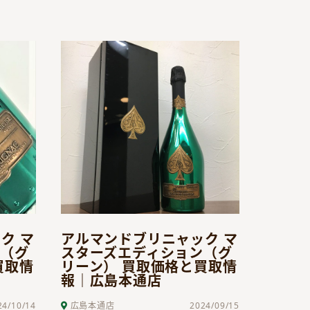
ク マ
アルマンドブリニャック マ
ン（グ
スターズエディション（グ
買取情
リーン） 買取価格と買取情
報｜広島本通店
24/10/14
広島本通店
2024/09/15