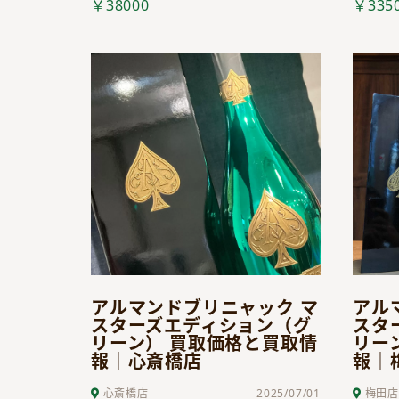
￥38000
￥335
アルマンドブリニャック マ
アル
スターズエディション（グ
スタ
リーン） 買取価格と買取情
リー
報｜心斎橋店
報｜
心斎橋店
2025/07/01
梅田