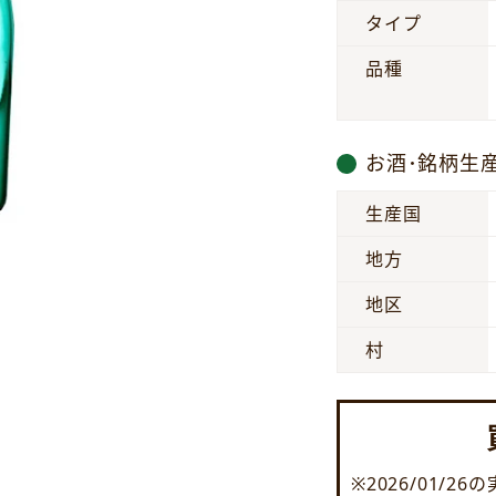
タイプ
品種
お酒･銘柄生
生産国
地方
地区
村
※2026/01/2