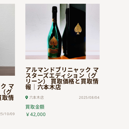
アルマンドブリニャック マ
スターズエディション（グ
リーン） 買取価格と買取情
ク マ
報｜六本木店
ン（グ
買取情
六本木店
2025/08/04
買取金額
￥42,000
25/10/09