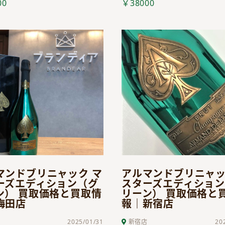
00
￥38000
マンドブリニャック マ
アルマンドブリニャッ
ーズエディション（グ
スターズエディショ
ン） 買取価格と買取情
リーン） 買取価格と
梅田店
報｜新宿店
店
2025/01/31
新宿店
20