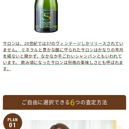
サロンは、20世紀では37のヴィンテージしかリリースされてい
ません。 ミネラルと豊かな酸に守られたサロンはかなりの年月
を経ないと開かず、なかなか手ごわいシャンパンともいわれて
います。 飲み頃になったサロンは別格の美味しさとも呼ばれま
す。
6
ご自由に選択できる
つの査定方法
PLAN
01