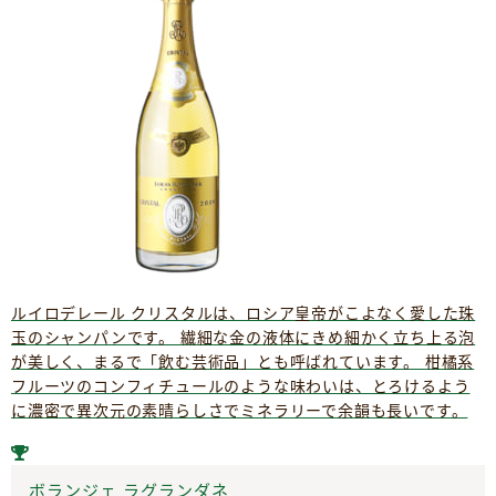
ルイロデレール クリスタルは、ロシア皇帝がこよなく愛した珠
玉のシャンパンです。 繊細な金の液体にきめ細かく立ち上る泡
が美しく、まるで「飲む芸術品」とも呼ばれています。 柑橘系
フルーツのコンフィチュールのような味わいは、とろけるよう
に濃密で異次元の素晴らしさでミネラリーで余韻も長いです。
ボランジェ ラグランダネ