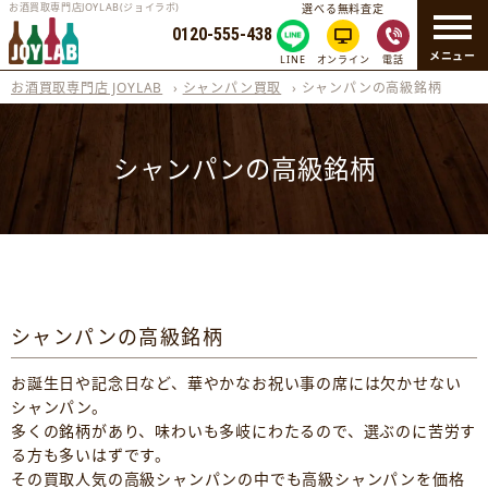
お酒買取専門店JOYLAB(ジョイラボ)
選べる無料査定
0120-555-438
メニュー
LINE
オンライン
電話
お酒買取専門店 JOYLAB
›
シャンパン買取
›
シャンパンの高級銘柄
シャンパンの高級銘柄
シャンパンの高級銘柄
お誕生日や記念日など、華やかなお祝い事の席には欠かせない
シャンパン。
多くの銘柄があり、味わいも多岐にわたるので、選ぶのに苦労す
る方も多いはずです。
その買取人気の高級シャンパンの中でも高級シャンパンを価格