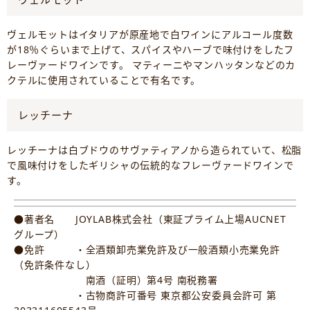
ヴェルモットはイタリアが原産地で白ワインにアルコール度数
が18％ぐらいまで上げて、スパイスやハーブで味付けをしたフ
レーヴァードワインです。 マティーニやマンハッタンなどのカ
クテルに使用されていることで有名です。
レッチーナ
レッチーナは白ブドウのサヴァティアノから造られていて、松脂
で風味付けをしたギリシャの伝統的なフレーヴァードワインで
す。
●著者名 JOYLAB株式会社（東証プライム上場AUCNET
グループ）
●免許 ・全酒類卸売業免許及び一般酒類小売業免許
（免許条件なし）
南酒（証明）第4号 南税務署
・古物商許可番号 東京都公安委員会許可 第