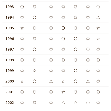
1993
〇
◎
◎
◎
◎
◎
○
1994
◎
〇
◎
◎
◎
◎
△
1995
☆
◎
◎
〇
◎
○
☆
1996
◎
◎
◎
〇
〇
◎
☆
1997
◎
〇
◎
◎
〇
○
◎
1998
◎
◎
◎
◎
◎
◎
◎
1999
◎
☆
◎
◎
〇
◎
◎
2000
☆
〇
△
☆
〇
△
◎
2001
◎
◎
◎
☆
◎
◎
◎
2002
◎
◎
◎
△
△
○
◎