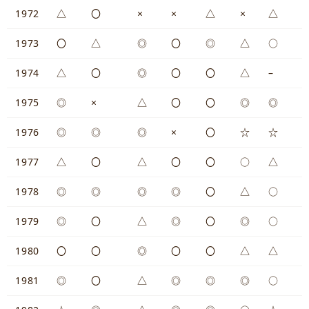
1972
△
〇
×
×
△
×
△
1973
〇
△
◎
〇
◎
△
○
1974
△
〇
◎
〇
〇
△
–
1975
◎
×
△
〇
〇
◎
◎
1976
◎
◎
◎
×
〇
☆
☆
1977
△
〇
△
〇
〇
○
△
1978
◎
◎
◎
◎
〇
△
○
1979
◎
〇
△
◎
〇
◎
○
1980
〇
〇
◎
〇
〇
△
△
1981
◎
〇
△
◎
◎
◎
○