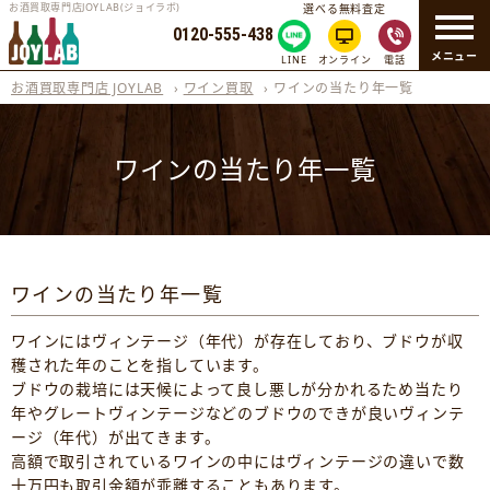
お酒買取専門店JOYLAB(ジョイラボ)
選べる無料査定
0120-555-438
メニュー
LINE
オンライン
電話
お酒買取専門店 JOYLAB
›
ワイン買取
›
ワインの当たり年一覧
ワインの当たり年一覧
ワインの当たり年一覧
ワインにはヴィンテージ（年代）が存在しており、ブドウが収
穫された年のことを指しています。
ブドウの栽培には天候によって良し悪しが分かれるため当たり
年やグレートヴィンテージなどのブドウのできが良いヴィンテ
ージ（年代）が出てきます。
高額で取引されているワインの中にはヴィンテージの違いで数
十万円も取引金額が乖離することもあります。