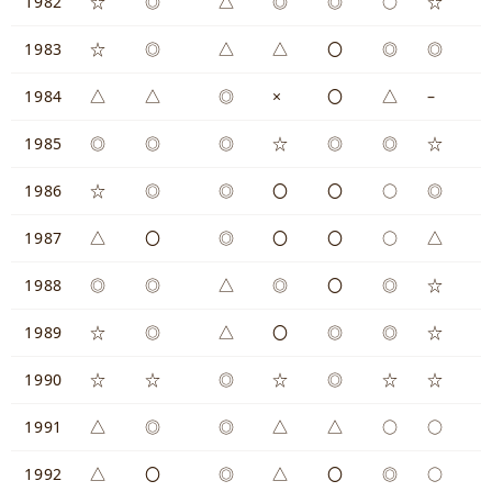
1982
☆
◎
△
◎
◎
○
☆
1983
☆
◎
△
△
〇
◎
◎
1984
△
△
◎
×
〇
△
–
1985
◎
◎
◎
☆
◎
◎
☆
1986
☆
◎
◎
〇
〇
○
◎
1987
△
〇
◎
〇
〇
○
△
1988
◎
◎
△
◎
〇
◎
☆
1989
☆
◎
△
〇
◎
◎
☆
1990
☆
☆
◎
☆
◎
☆
☆
1991
△
◎
◎
△
△
○
○
1992
△
〇
◎
△
〇
◎
○