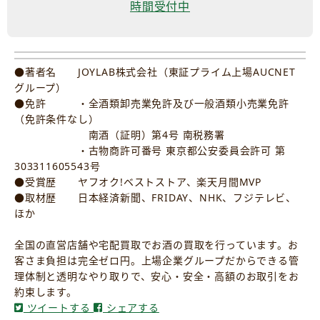
時間受付中
●著者名 JOYLAB株式会社（東証プライム上場AUCNET
グループ）
●免許 ・全酒類卸売業免許及び一般酒類小売業免許
（免許条件なし）
南酒（証明）第4号 南税務署
・古物商許可番号 東京都公安委員会許可 第
303311605543号
●受賞歴 ヤフオク!ベストストア、楽天月間MVP
●取材歴 日本経済新聞、FRIDAY、NHK、フジテレビ、
ほか
全国の直営店舗や宅配買取でお酒の買取を行っています。お
客さま負担は完全ゼロ円。上場企業グループだからできる管
理体制と透明なやり取りで、安心・安全・高額のお取引をお
約束します。
ツイートする
シェアする