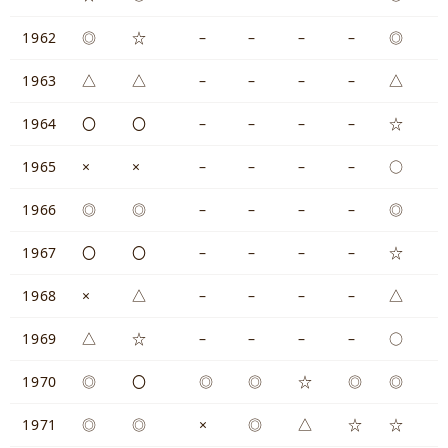
1962
◎
☆
–
–
–
–
◎
1963
△
△
–
–
–
–
△
1964
〇
〇
–
–
–
–
☆
1965
×
×
–
–
–
–
○
1966
◎
◎
–
–
–
–
◎
1967
〇
〇
–
–
–
–
☆
1968
×
△
–
–
–
–
△
1969
△
☆
–
–
–
–
○
1970
◎
〇
◎
◎
☆
◎
◎
1971
◎
◎
×
◎
△
☆
☆