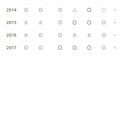
2014
◎
◎
◎
△
〇
○
–
2015
☆
☆
◎
〇
〇
◎
–
2016
☆
◎
◎
☆
☆
◎
–
2017
◎
◎
〇
〇
〇
◎
–