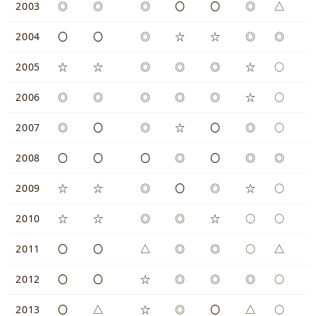
2003
◎
◎
◎
〇
〇
◎
△
2004
〇
〇
◎
☆
☆
◎
◎
2005
☆
☆
◎
◎
◎
☆
○
2006
◎
◎
◎
◎
◎
☆
○
2007
◎
〇
◎
☆
〇
◎
○
2008
〇
〇
〇
◎
〇
◎
◎
2009
☆
☆
◎
〇
◎
☆
○
2010
☆
☆
◎
◎
☆
○
○
2011
〇
〇
△
◎
◎
○
△
2012
〇
〇
☆
◎
◎
◎
○
2013
〇
△
☆
◎
〇
△
○