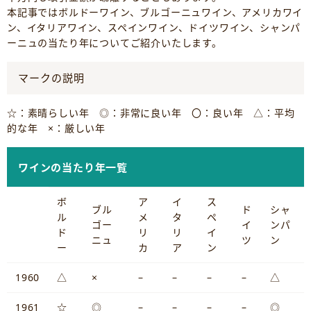
本記事ではボルドーワイン、ブルゴーニュワイン、アメリカワイ
ン、イタリアワイン、スペインワイン、ドイツワイン、シャンパ
ーニュの当たり年についてご紹介いたします。
マークの説明
☆：素晴らしい年 ◎：非常に良い年 〇：良い年 △：平均
的な年 ×：厳しい年
ワインの当たり年一覧
ボ
ア
イ
ス
ブル
ド
シャ
ル
メ
タ
ペ
ゴー
イ
ンパ
ド
リ
リ
イ
ニュ
ツ
ン
ー
カ
ア
ン
1960
△
×
–
–
–
–
△
1961
☆
◎
–
–
–
–
◎