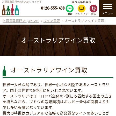
お酒買取専門店JOYLAB(ジョイラボ)
選べる無料査定
0120-555-438
メニュー
LINE
オンライン
電話
お酒買取専門店 JOYLAB
›
ワイン買取
›
オーストラリアワイン買取
オーストラリアワイン買取
オーストラリアワイン買取
世界一大きな島であり、世界一小さな大陸であるオーストラリ
ア。国土は世界で6番目に広いとされています。
オーストラリアはヨーロッパ全体の7割にも匹敵する国土の広さ
を持ちながら、ブドウの栽培面積はボルドー全体の面積よりも
少し多い程度となっています。
最大の特徴はカジュアルな価格で高品質なワインの多いことが