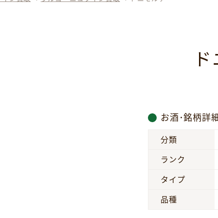
ド
お酒･銘柄詳
分類
ランク
タイプ
品種