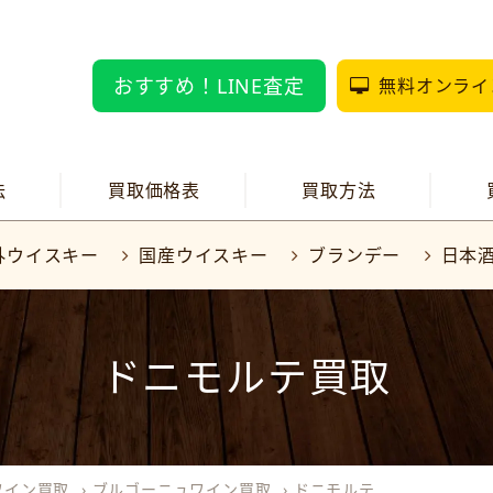
おすすめ！LINE査定
無料オンライ
法
買取価格表
買取方法
外ウイスキー
国産ウイスキー
ブランデー
日本
ドニモルテ買取
ワイン買取
›
ブルゴーニュワイン買取
›
ドニモルテ