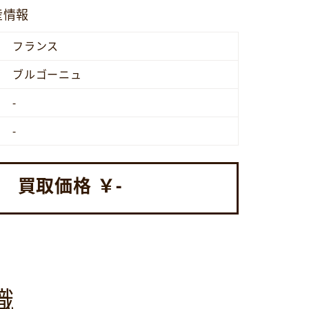
産情報
フランス
ブルゴーニュ
-
-
買取価格 ￥
-
識