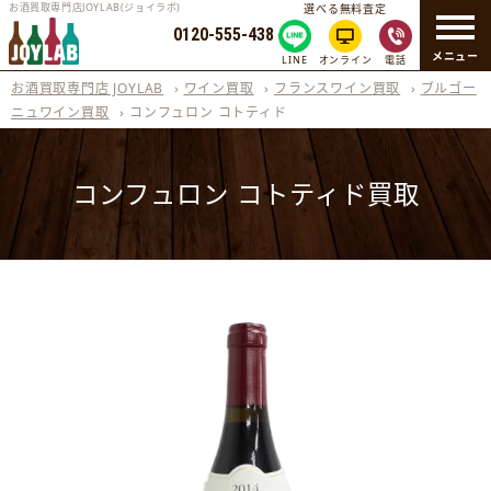
お酒買取専門店JOYLAB(ジョイラボ)
選べる無料査定
0120-555-438
メニュー
LINE
オンライン
電話
お酒買取専門店 JOYLAB
›
ワイン買取
›
フランスワイン買取
›
ブルゴー
ニュワイン買取
›
コンフュロン コトティド
コンフュロン コトティド買取