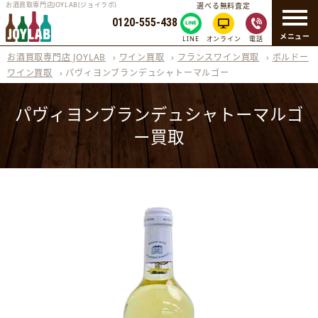
お酒買取専門店JOYLAB(ジョイラボ)
選べる無料査定
0120-555-438
メニュー
LINE
オンライン
電話
お酒買取専門店 JOYLAB
›
ワイン買取
›
フランスワイン買取
›
ボルドー
ワイン買取
›
パヴィヨンブランデュシャトーマルゴー
パヴィヨンブランデュシャトーマルゴ
ー買取