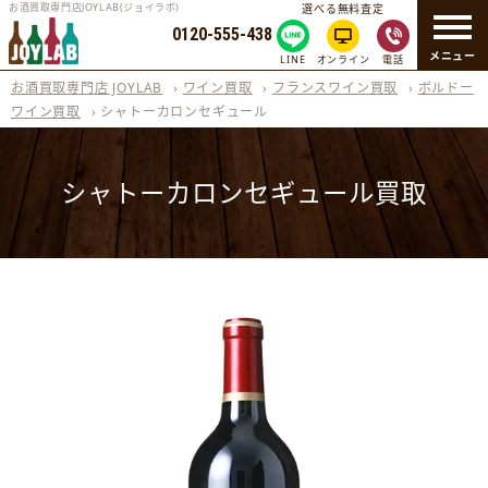
お酒買取専門店JOYLAB(ジョイラボ)
選べる無料査定
0120-555-438
メニュー
LINE
オンライン
電話
お酒買取専門店 JOYLAB
›
ワイン買取
›
フランスワイン買取
›
ボルドー
ワイン買取
›
シャトーカロンセギュール
シャトーカロンセギュール買取