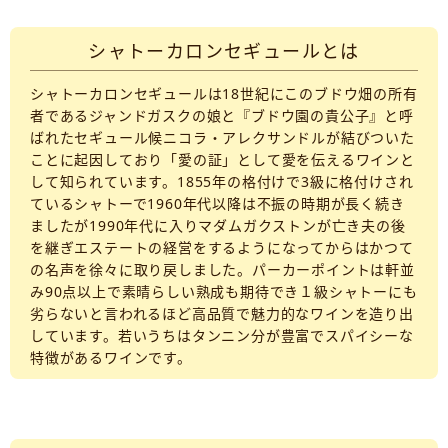
シャトーカロンセギュールとは
シャトーカロンセギュールは18世紀にこのブドウ畑の所有
者であるジャンドガスクの娘と『ブドウ園の貴公子』と呼
ばれたセギュール候ニコラ・アレクサンドルが結びついた
ことに起因しており「愛の証」として愛を伝えるワインと
して知られています。1855年の格付けで3級に格付けされ
ているシャトーで1960年代以降は不振の時期が長く続き
ましたが1990年代に入りマダムガクストンが亡き夫の後
を継ぎエステートの経営をするようになってからはかつて
の名声を徐々に取り戻しました。パーカーポイントは軒並
み90点以上で素晴らしい熟成も期待でき１級シャトーにも
劣らないと言われるほど高品質で魅力的なワインを造り出
しています。若いうちはタンニン分が豊富でスパイシーな
特徴があるワインです。