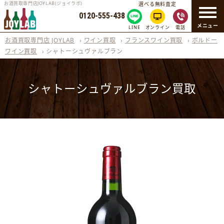
お酒買取専門店JOYLAB(ジョイラボ)
選べる無料査定
0120-555-438
メニュー
LINE
オンライン
電話
お酒買取専門店 JOYLAB
›
ワイン買取
›
フランスワイン買取
›
ボルドー
ワイン買取
›
シャトーシュヴァルブラン
シャトーシュヴァルブラン買取