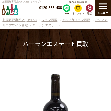
お酒買取専門店JOYLAB(ジョイラボ)
選べる無料査定
0120-555-438
メニュー
LINE
オンライン
電話
お酒買取専門店 JOYLAB
›
ワイン買取
›
アメリカワイン買取
›
カリフォ
ルニアワイン買取
›
ハーランエステート
ハーランエステート買取