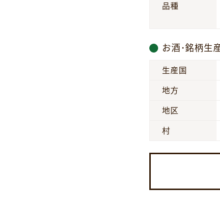
品種
お酒･銘柄生
生産国
地方
地区
村