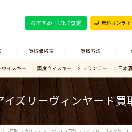
おすすめ！LINE査定
無料オンライ
法
買取価格表
買取方法
外ウイスキー
国産ウイスキー
ブランデー
日本
アイズリーヴィンヤード買
ワイン買取
›
カリフォルニアワイン買取
›
アイズリーヴィンヤード