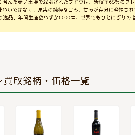
く含んだ赤い土壌で栽培されたブドウは、新樽率65％のフレ
味わいではなく、果実の純粋な旨み、甘みが存分に発揮され
の逸品、年間生産数わずか6000本、世界でもひとにぎりの
ン買取銘柄・価格一覧