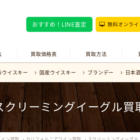
おすすめ！LINE査定
無料オンライ
法
買取価格表
買取方法
外ウイスキー
国産ウイスキー
ブランデー
日本
スクリーミングイーグル買
ワイン買取
›
カリフォルニアワイン買取
›
スクリーミングイーグル