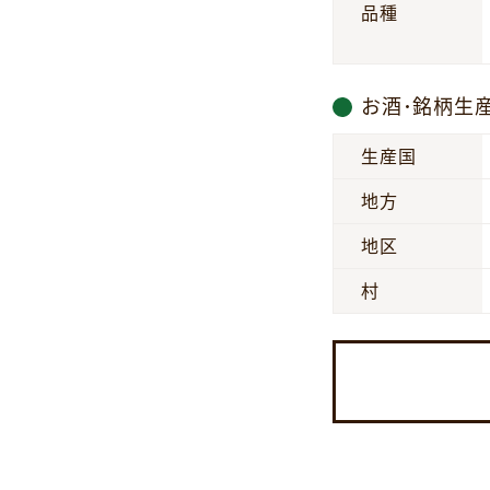
品種
お酒･銘柄生
生産国
地方
地区
村