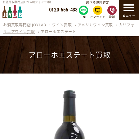
お酒買取専門店JOYLAB(ジョイラボ)
選べる無料査定
0120-555-438
メニュー
LINE
オンライン
電話
お酒買取専門店 JOYLAB
›
ワイン買取
›
アメリカワイン買取
›
カリフォ
ルニアワイン買取
›
アローホエステート
アローホエステート買取