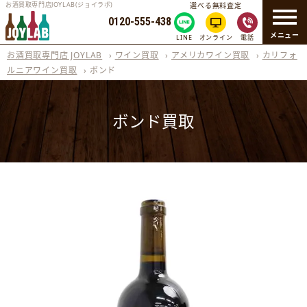
お酒買取専門店JOYLAB(ジョイラボ)
選べる無料査定
0120-555-438
メニュー
LINE
オンライン
電話
お酒買取専門店 JOYLAB
›
ワイン買取
›
アメリカワイン買取
›
カリフォ
ルニアワイン買取
›
ボンド
ボンド買取