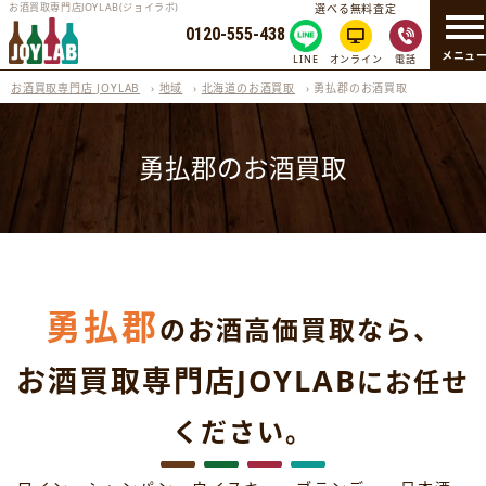
お酒買取専門店JOYLAB(ジョイラボ)
選べる無料査定
0120-555-438
メニュ
LINE
オンライン
電話
お酒買取専門店 JOYLAB
›
地域
›
北海道のお酒買取
›
勇払郡のお酒買取
勇払郡のお酒買取
勇払郡
のお酒高価買取なら、
お酒買取専門店JOYLAB
にお任せ
ください。