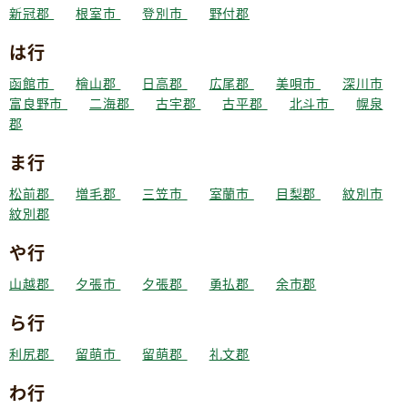
新冠郡
根室市
登別市
野付郡
は行
函館市
檜山郡
日高郡
広尾郡
美唄市
深川市
富良野市
二海郡
古宇郡
古平郡
北斗市
幌泉
郡
ま行
松前郡
増毛郡
三笠市
室蘭市
目梨郡
紋別市
紋別郡
や行
山越郡
夕張市
夕張郡
勇払郡
余市郡
ら行
利尻郡
留萌市
留萌郡
礼文郡
わ行