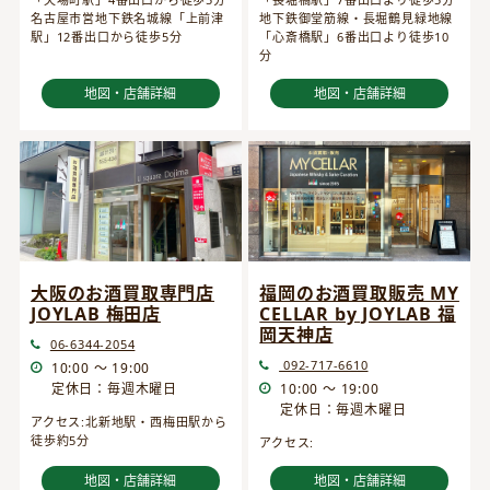
名古屋市営地下鉄名城線「上前津
地下鉄御堂筋線・長堀鶴見緑地線
駅」12番出口から徒歩5分
「心斎橋駅」6番出口より徒歩10
分
地図・店舗詳細
地図・店舗詳細
大阪のお酒買取専門店
福岡のお酒買取販売 MY
JOYLAB 梅田店
CELLAR by JOYLAB 福
岡天神店
06-6344-2054
092-717-6610
10:00 ～ 19:00
定休日：毎週木曜日
10:00 ～ 19:00
定休日：毎週木曜日
アクセス:北新地駅・西梅田駅から
徒歩約5分
アクセス:
地図・店舗詳細
地図・店舗詳細