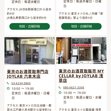
定休日：毎週木曜日・日曜
定休日：毎週水曜日
日
アクセス:JR渋谷駅新南口から徒歩
約9分
アクセス:東京メトロ丸ノ内線「新
JR恵比寿駅西口から徒歩約9分
宿御苑前」駅より徒歩5分
地図・店舗詳細
地図・店舗詳細
東京のお酒買取販売 MY
東京のお酒買取専門店
CELLAR by JOYLAB 浅
JOYLAB 六本木店
草店
03-6234-0860
080-6621-3356
10:00 ～ 19:00
10:00 ～ 19:00
定休日：毎週木曜日・日曜
定休日：毎週火曜日・水曜
日
日
アクセス:東京メトロ日比谷線・都
営大江戸線六本木駅から徒歩約10
アクセス:東京メトロ銀座線 浅草