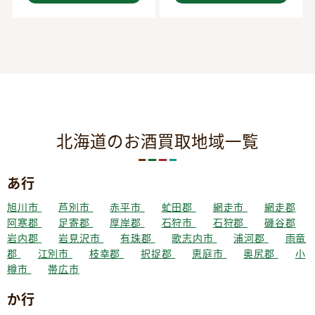
北海道のお酒買取地域一覧
あ行
旭川市
芦別市
赤平市
虻田郡
網走市
網走郡
阿寒郡
足寄郡
厚岸郡
石狩市
石狩郡
磯谷郡
岩内郡
岩見沢市
有珠郡
歌志内市
浦河郡
雨竜
郡
江別市
枝幸郡
択捉郡
恵庭市
奥尻郡
小
樽市
帯広市
か行