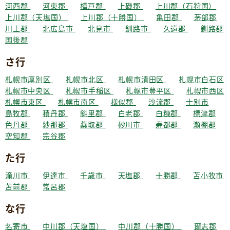
河西郡
河東郡
樺戸郡
上磯郡
上川郡（石狩国）
上川郡（天塩国）
上川郡（十勝国）
亀田郡
茅部郡
川上郡
北広島市
北見市
釧路市
久遠郡
釧路郡
国後郡
さ行
札幌市厚別区
札幌市北区
札幌市清田区
札幌市白石区
札幌市中央区
札幌市手稲区
札幌市豊平区
札幌市西区
札幌市東区
札幌市南区
様似郡
沙流郡
士別市
島牧郡
積丹郡
斜里郡
白老郡
白糠郡
標津郡
色丹郡
紗那郡
蘂取郡
砂川市
寿都郡
瀬棚郡
空知郡
宗谷郡
た行
滝川市
伊達市
千歳市
天塩郡
十勝郡
苫小牧市
苫前郡
常呂郡
な行
名寄市
中川郡（天塩国）
中川郡（十勝国）
爾志郡