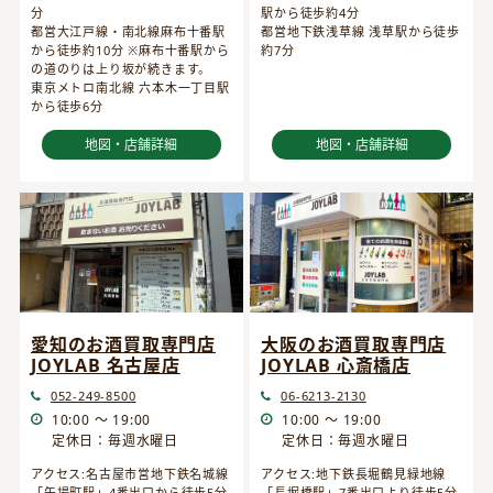
分
駅から徒歩約4分
都営大江戸線・南北線麻布十番駅
都営地下鉄浅草線 浅草駅から徒歩
から徒歩約10分 ※麻布十番駅から
約7分
の道のりは上り坂が続きます。
東京メトロ南北線 六本木一丁目駅
から徒歩6分
地図・店舗詳細
地図・店舗詳細
愛知のお酒買取専門店
大阪のお酒買取専門店
JOYLAB 名古屋店
JOYLAB 心斎橋店
052-249-8500
06-6213-2130
10:00 ～ 19:00
10:00 ～ 19:00
定休日：毎週水曜日
定休日：毎週水曜日
アクセス:名古屋市営地下鉄名城線
アクセス:地下鉄長堀鶴見緑地線
「矢場町駅」4番出口から徒歩5分
「長堀橋駅」7番出口より徒歩5分