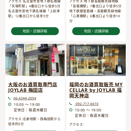
アクセス:名古屋市営地下鉄名城線
アクセス:地下鉄長堀鶴見緑地線
「矢場町駅」4番出口から徒歩5分
「長堀橋駅」7番出口より徒歩5分
名古屋市営地下鉄名城線「上前津
地下鉄御堂筋線・長堀鶴見緑地線
駅」12番出口から徒歩5分
「心斎橋駅」6番出口より徒歩10
分
地図・店舗詳細
地図・店舗詳細
大阪のお酒買取専門店
福岡のお酒買取販売 MY
JOYLAB 梅田店
CELLAR by JOYLAB 福
岡天神店
06-6344-2054
092-717-6610
10:00 ～ 19:00
定休日：毎週木曜日
10:00 ～ 19:00
定休日：毎週木曜日
アクセス:北新地駅・西梅田駅から
徒歩約5分
アクセス: