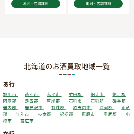
地図・店舗詳細
地図・店舗詳細
北海道のお酒買取地域一覧
あ行
旭川市
芦別市
赤平市
虻田郡
網走市
網走郡
阿寒郡
足寄郡
厚岸郡
石狩市
石狩郡
磯谷郡
岩内郡
岩見沢市
有珠郡
歌志内市
浦河郡
雨竜
郡
江別市
枝幸郡
択捉郡
恵庭市
奥尻郡
小
樽市
帯広市
か行