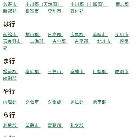
名寄市
中川郡（天塩国）
中川郡（十勝国）
爾志郡
新冠郡
根室市
登別市
野付郡
は行
函館市
檜山郡
日高郡
広尾郡
美唄市
深川市
富良野市
二海郡
古宇郡
古平郡
北斗市
幌泉
郡
ま行
松前郡
増毛郡
三笠市
室蘭市
目梨郡
紋別市
紋別郡
や行
山越郡
夕張市
夕張郡
勇払郡
余市郡
ら行
利尻郡
留萌市
留萌郡
礼文郡