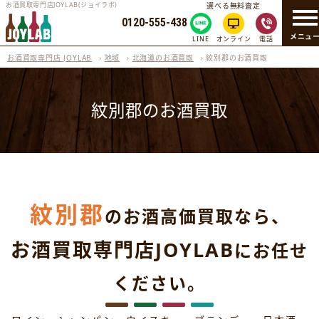
お酒買取専門店JOYLAB(ジョイラボ)
選べる無料査定
0120-555-438
メニュ
LINE
オンライン
電話
お酒買取専門店 JOYLAB
›
地域
›
北海道のお酒買取
›
紋別郡のお酒買取
紋別郡のお酒買取
紋別郡
のお酒高価買取なら、
お酒買取専門店JOYLAB
にお任せ
ください。