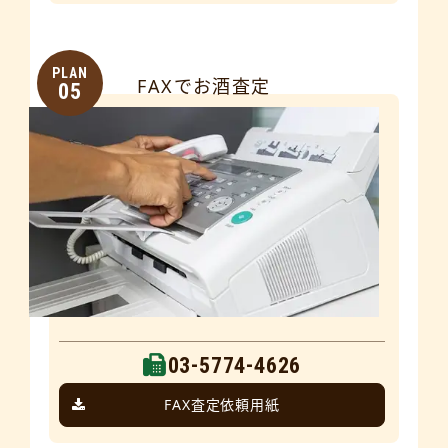
PLAN
FAXでお酒査定
05
03-5774-4626
FAX査定依頼用紙