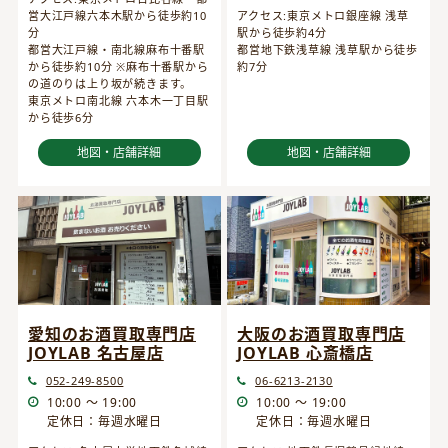
営大江戸線六本木駅から徒歩約10
アクセス:東京メトロ銀座線 浅草
分
駅から徒歩約4分
都営大江戸線・南北線麻布十番駅
都営地下鉄浅草線 浅草駅から徒歩
から徒歩約10分 ※麻布十番駅から
約7分
の道のりは上り坂が続きます。
東京メトロ南北線 六本木一丁目駅
から徒歩6分
地図・店舗詳細
地図・店舗詳細
愛知のお酒買取専門店
大阪のお酒買取専門店
JOYLAB 名古屋店
JOYLAB 心斎橋店
052-249-8500
06-6213-2130
10:00 ～ 19:00
10:00 ～ 19:00
定休日：毎週水曜日
定休日：毎週水曜日