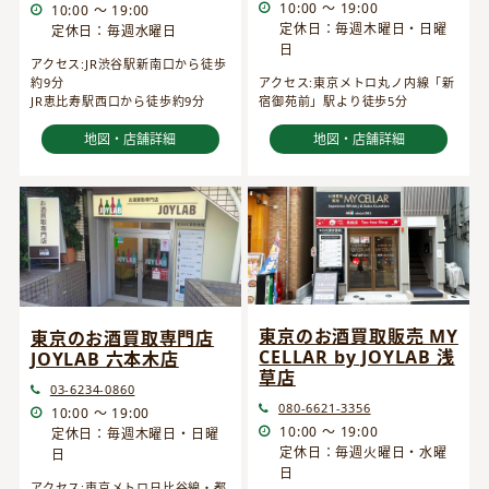
10:00 ～ 19:00
10:00 ～ 19:00
定休日：毎週木曜日・日曜
定休日：毎週水曜日
日
アクセス:JR渋谷駅新南口から徒歩
約9分
アクセス:東京メトロ丸ノ内線「新
JR恵比寿駅西口から徒歩約9分
宿御苑前」駅より徒歩5分
地図・店舗詳細
地図・店舗詳細
東京のお酒買取販売 MY
東京のお酒買取専門店
CELLAR by JOYLAB 浅
JOYLAB 六本木店
草店
03-6234-0860
080-6621-3356
10:00 ～ 19:00
10:00 ～ 19:00
定休日：毎週木曜日・日曜
定休日：毎週火曜日・水曜
日
日
アクセス:東京メトロ日比谷線・都