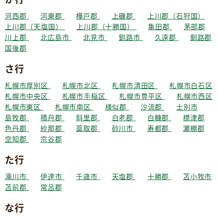
河西郡
河東郡
樺戸郡
上磯郡
上川郡（石狩国）
上川郡（天塩国）
上川郡（十勝国）
亀田郡
茅部郡
川上郡
北広島市
北見市
釧路市
久遠郡
釧路郡
国後郡
さ行
札幌市厚別区
札幌市北区
札幌市清田区
札幌市白石区
札幌市中央区
札幌市手稲区
札幌市豊平区
札幌市西区
札幌市東区
札幌市南区
様似郡
沙流郡
士別市
島牧郡
積丹郡
斜里郡
白老郡
白糠郡
標津郡
色丹郡
紗那郡
蘂取郡
砂川市
寿都郡
瀬棚郡
空知郡
宗谷郡
た行
滝川市
伊達市
千歳市
天塩郡
十勝郡
苫小牧市
苫前郡
常呂郡
な行