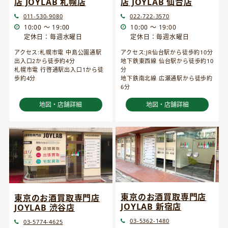
店 JOYLAB 仙台店
店 JOYLAB 札幌店
022-722-3570
011-530-9080
10:00 ～ 19:00
10:00 ～ 19:00
定休日：毎週水曜日
定休日：毎週水曜日
アクセス:JR仙台駅から徒歩約10分
アクセス:札幌市電 中島公園通駅
地下鉄東西線 仙台駅から徒歩約10
出入口2から徒歩約4分
分
札幌市電 行啓通駅出入口1から徒
地下鉄南北線 広瀬通駅から徒歩約
歩約4分
6分
地図・店舗詳細
地図・店舗詳細
東京のお酒買取専門店
東京のお酒買取専門店
JOYLAB 新宿店
JOYLAB 渋谷店
03-5362-1480
03-5774-4625